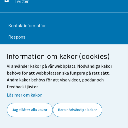
Twitter
Kontaktinformation
Respons
Användarvillkor
Information om kakor (cookies)
Dataskydd
Vi använder kakor på vår webbplats. Nödvändiga kakor
Tillgänglighet
behövs för att webbplatsen ska fungera på rätt sätt.
Andra kakor behövs för att visa videor, poddar och
Information om webbplatsen
feedbacktjäster.
Cookie-inställningar
Läs mer om kakor.
Jag tillåter alla kakor
Bara nödvändiga kakor