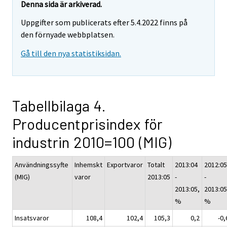
Denna sida är arkiverad.
Uppgifter som publicerats efter 5.4.2022 finns på
den förnyade webbplatsen.
Gå till den nya statistiksidan.
Tabellbilaga 4.
Producentprisindex för
industrin 2010=100 (MIG)
Användningssyfte
Inhemskt
Exportvaror
Totalt
2013:04
2012:05
(MIG)
varor
2013:05
-
-
2013:05,
2013:05
%
%
Insatsvaror
108,4
102,4
105,3
0,2
-0,