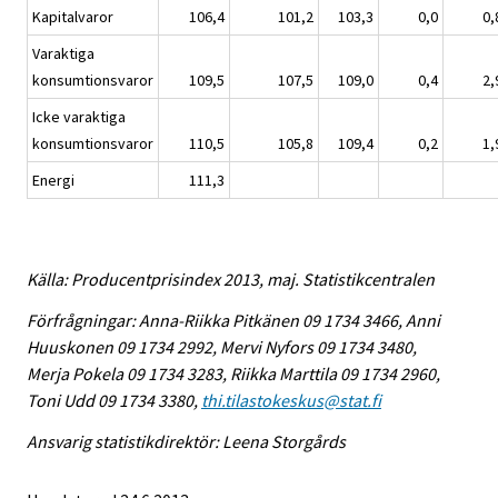
Kapitalvaror
106,4
101,2
103,3
0,0
0,
Varaktiga
konsumtionsvaror
109,5
107,5
109,0
0,4
2,
Icke varaktiga
konsumtionsvaror
110,5
105,8
109,4
0,2
1,
Energi
111,3
Källa: Producentprisindex 2013, maj. Statistikcentralen
Förfrågningar: Anna-Riikka Pitkänen 09 1734 3466, Anni
Huuskonen 09 1734 2992, Mervi Nyfors 09 1734 3480,
Merja Pokela 09 1734 3283, Riikka Marttila 09 1734 2960,
Toni Udd 09 1734 3380,
thi.tilastokeskus@stat.fi
Ansvarig statistikdirektör: Leena Storgårds