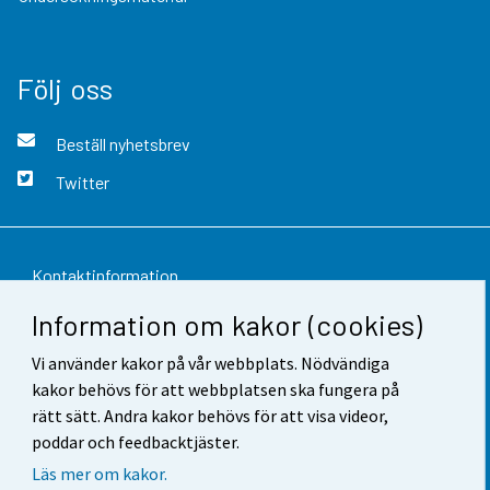
Följ oss
Beställ nyhetsbrev
Twitter
Kontaktinformation
Information om kakor (cookies)
Respons
Vi använder kakor på vår webbplats. Nödvändiga
Användarvillkor
kakor behövs för att webbplatsen ska fungera på
Dataskydd
rätt sätt. Andra kakor behövs för att visa videor,
poddar och feedbacktjäster.
Tillgänglighet
Läs mer om kakor.