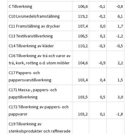
C Tillverkning
106,6
-0,1
-0,8
C10 Livsmedelsframställning
119,2
-0,2
6,1
C11 Framställning av drycker
107,4
0,0
1,7
C13 Textilvarutillverkning
106,5
0,2
-1,2
C14 Tillverkning av kläder
110,2
-0,3
-0,5
C16 Tillverkning av trä och varor av
trä, kork, rotting o.d. utom möbler
104,6
-0,9
2,2
C17 Pappers- och
pappersvarutillverkning
103,4
0,4
1,5
C171 Massa-, pappers- och
papptillverkning
103,5
0,5
3,0
C172 Tillverkning av pappers- och
pappvaror
103,2
0,1
-1,8
C19 Tillverkning av
stenkolsprodukter och raffinerade