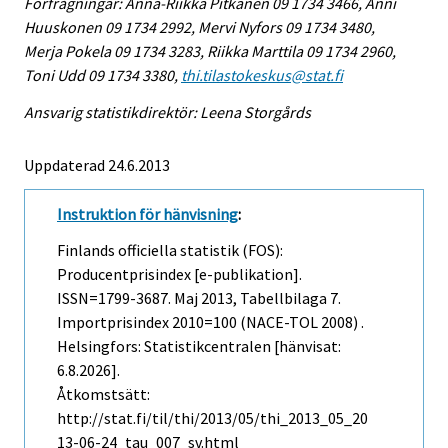
Förfrågningar: Anna-Riikka Pitkänen 09 1734 3466, Anni
Huuskonen 09 1734 2992, Mervi Nyfors 09 1734 3480,
Merja Pokela 09 1734 3283, Riikka Marttila 09 1734 2960,
Toni Udd 09 1734 3380,
thi.tilastokeskus@stat.fi
Ansvarig statistikdirektör: Leena Storgårds
Uppdaterad 24.6.2013
Instruktion för hänvisning
:
Finlands officiella statistik (FOS):
Producentprisindex [e-publikation].
ISSN=1799-3687.
Maj
2013, Tabellbilaga 7.
Importprisindex 2010=100 (NACE-TOL 2008) .
Helsingfors: Statistikcentralen [hänvisat:
6.8.2026].
Åtkomstsätt:
http://stat.fi/til/thi/2013/05/thi_2013_05_20
13-06-24_tau_007_sv.html