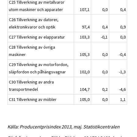
C25 Tillverkning av metallvaror
utom maskiner och apparater
107,1
0,0
0,4
C26 Tillverkning av datorer,
elektronikvaror och optik
97,4
0,4
0,9
C27 Tillverkning av elapparatur
103,3
-0,1
0,0
C28 Tillverkning av övriga
maskiner
105,3
0,0
-0,4
C29 Tillverkning av motorfordon,
släpfordon och påhängsvagnar
102,0
0,0
-1,3
C30 Tillverkning av andra
transportmedel
104,7
0,2
-4,6
C31 Tillverkning av möbler
105,0
0,0
1,1
Källa: Producentprisindex 2013, maj. Statistikcentralen