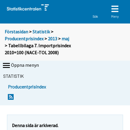
Meny
Sök
Förstasidan
>
Statistik
>
Producentprisindex
>
2013
>
maj
> Tabellbilaga 7. Importprisindex
2010=100 (NACE-TOL 2008)
Öppna menyn
STATISTIK
Producentprisindex
Denna sida är arkiverad.