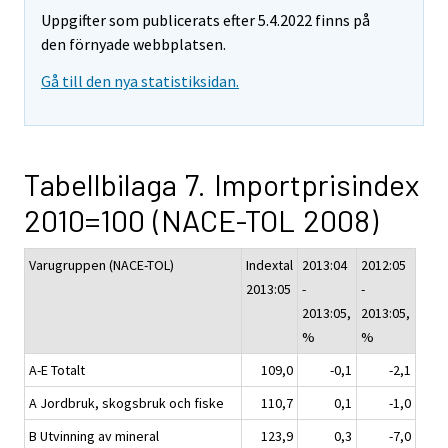
Uppgifter som publicerats efter 5.4.2022 finns på
den förnyade webbplatsen.
Gå till den nya statistiksidan.
Tabellbilaga 7. Importprisindex
2010=100 (NACE-TOL 2008)
Varugruppen (NACE-TOL)
Indextal
2013:04
2012:05
2013:05
-
-
2013:05,
2013:05,
%
%
A-E Totalt
109,0
-0,1
-2,1
A Jordbruk, skogsbruk och fiske
110,7
0,1
-1,0
B Utvinning av mineral
123,9
0,3
-7,0