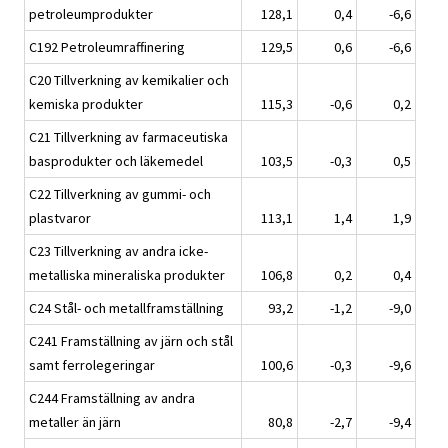
petroleumprodukter
128,1
0,4
-6,6
C192 Petroleumraffinering
129,5
0,6
-6,6
C20 Tillverkning av kemikalier och
kemiska produkter
115,3
-0,6
0,2
C21 Tillverkning av farmaceutiska
basprodukter och läkemedel
103,5
-0,3
0,5
C22 Tillverkning av gummi- och
plastvaror
113,1
1,4
1,9
C23 Tillverkning av andra icke-
metalliska mineraliska produkter
106,8
0,2
0,4
C24 Stål- och metallframställning
93,2
-1,2
-9,0
C241 Framställning av järn och stål
samt ferrolegeringar
100,6
-0,3
-9,6
C244 Framställning av andra
metaller än järn
80,8
-2,7
-9,4