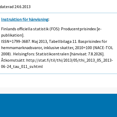
daterad 24.6.2013
Instruktion för hänvisning
:
Finlands officiella statistik (FOS): Producentprisindex [e-
publikation].
ISSN=1799-3687.
Maj
2013, Tabellbilaga 11. Basprisindex för
hemmamarknadsvaror, inklusive skatter, 2010=100 (NACE-TOL
2008) . Helsingfors: Statistikcentralen [hänvisat: 7.8.2026].
Åtkomstsätt: http://stat.fi/til/thi/2013/05/thi_2013_05_2013-
06-24_tau_011_sv.html