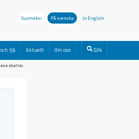
Suomeksi
På svenska
In English
och tjä
Aktuellt
Om oss
Sök
sive skatter,