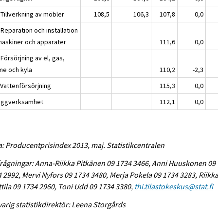
 Tillverkning av möbler
108,5
106,3
107,8
0,0
Reparation och installation
maskiner och apparater
111,6
0,0
Försörjning av el, gas,
me och kyla
110,2
-2,3
 Vattenförsörjning
115,3
0,0
yggverksamhet
112,1
0,0
a: Producentprisindex 2013, maj. Statistikcentralen
rågningar: Anna-Riikka Pitkänen 09 1734 3466, Anni Huuskonen 09
 2992, Mervi Nyfors 09 1734 3480, Merja Pokela 09 1734 3283, Riikk
tila 09 1734 2960, Toni Udd 09 1734 3380,
thi.tilastokeskus@stat.fi
arig statistikdirektör: Leena Storgårds