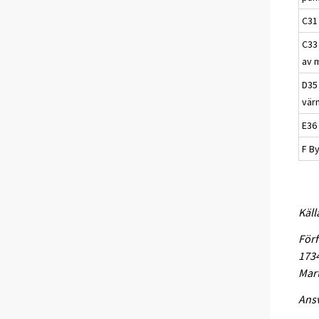
C31
C33 
av 
D35 
vär
E36
F B
Käll
Förf
1734
Mart
Ansv