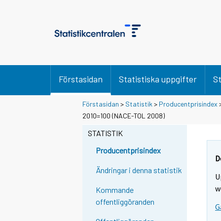
Förstasidan
Statistiska uppgifter
St
Förstasidan
>
Statistik
>
Producentprisindex
2010=100 (NACE-TOL 2008)
STATISTIK
Producentprisindex
D
Ändringar i denna statistik
U
w
Kommande
offentliggöranden
G