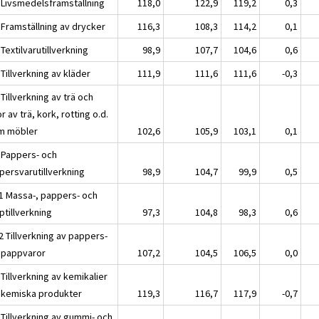
 Livsmedelsframställning
118,0
122,9
119,2
0,3
 Framställning av drycker
116,3
108,3
114,2
0,1
Textilvarutillverkning
98,9
107,7
104,6
0,6
Tillverkning av kläder
111,9
111,6
111,6
-0,3
Tillverkning av trä och
r av trä, kork, rotting o.d.
m möbler
102,6
105,9
103,1
0,1
 Pappers- och
persvarutillverkning
98,9
104,7
99,9
0,5
1 Massa-, pappers- och
ptillverkning
97,3
104,8
98,3
0,6
2 Tillverkning av pappers-
 pappvaror
107,2
104,5
106,5
0,0
Tillverkning av kemikalier
 kemiska produkter
119,3
116,7
117,9
-0,7
 Tillverkning av gummi- och