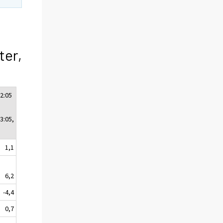
ter,
2:05
3:05,
1,1
6,2
-4,4
0,7