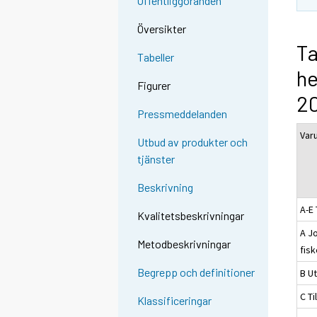
Offentliggöranden
Översikter
Ta
Tabeller
he
Figurer
2
Pressmeddelanden
Var
Utbud av produkter och
tjänster
Beskrivning
A-E 
Kvalitetsbeskrivningar
A J
Metodbeskrivningar
fis
Begrepp och definitioner
B Ut
C Ti
Klassificeringar