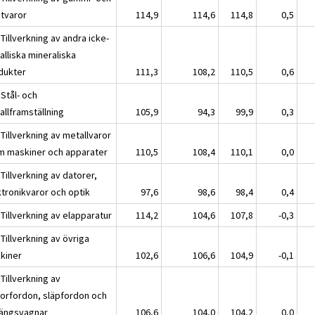
stvaror
114,9
114,6
114,8
0,5
Tillverkning av andra icke-
alliska mineraliska
dukter
111,3
108,2
110,5
0,6
Stål- och
allframställning
105,9
94,3
99,9
0,3
Tillverkning av metallvaror
m maskiner och apparater
110,5
108,4
110,1
0,0
Tillverkning av datorer,
ktronikvaror och optik
97,6
98,6
98,4
0,4
Tillverkning av elapparatur
114,2
104,6
107,8
-0,3
Tillverkning av övriga
kiner
102,6
106,6
104,9
-0,1
Tillverkning av
orfordon, släpfordon och
ängsvagnar
106,6
104,0
104,2
0,0