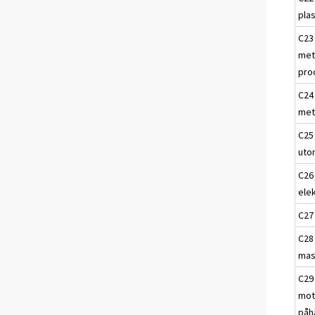
pla
C23 
met
pro
C24 
met
C25 
uto
C26 
ele
C27 
C28 
mas
C29 
mot
påh