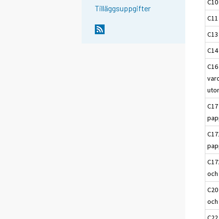
C10
Tilläggsuppgifter
C11
C13 
C14 
C16 
varo
uto
C17
pap
C17
pap
C17
och
C20 
och
C22