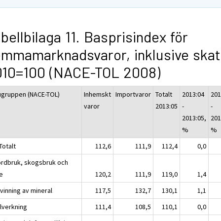
bellbilaga 11. Basprisindex för
mmamarknadsvaror, inklusive skat
010=100 (NACE-TOL 2008)
ugruppen (NACE-TOL)
Inhemskt
Importvaror
Totalt
2013:04
201
varor
2013:05
-
-
2013:05,
201
%
%
Totalt
112,6
111,9
112,4
0,0
ordbruk, skogsbruk och
ke
120,2
111,9
119,0
1,4
vinning av mineral
117,5
132,7
130,1
1,1
llverkning
111,4
108,5
110,1
0,0