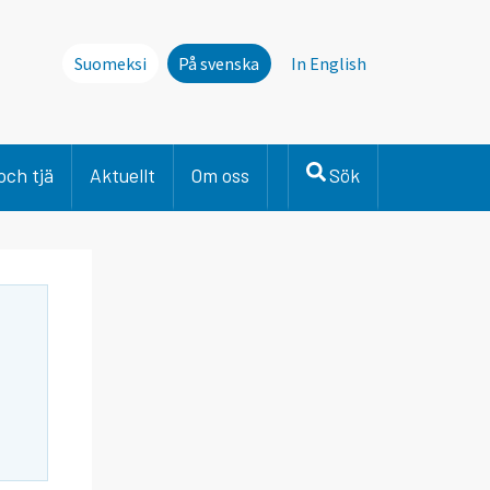
Suomeksi
På svenska
In English
och tjä
Aktuellt
Om oss
Sök