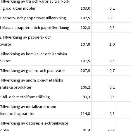
Tillverkning av trä och varor av trä, kork,
ting o.d. utom möbler
103,0
0,2
 Pappers- och pappersvarutillverkning
102,5
-0,3
1 Massa-, pappers- och papptillverkning
102,3
-0,3
2 Tillverkning av pappers- och
pvaror
107,8
1,0
 Tillverkning av kemikalier och kemiska
dukter
107,5
0,5
 Tillverkning av gummi- och plastvaror
107,9
-0,7
Tillverkning av andra icke-metalliska
eraliska produkter
106,2
0,2
Stål- och metallframställning
93,3
-0,5
 Tillverkning av metallvaror utom
kiner och apparater
114,8
0,8
Tillverkning av datorer, elektronikvaror
 optik
91,4
-0,7