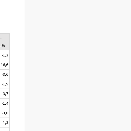
-
, %
-1,3
16,6
-3,6
-1,5
3,7
-1,4
-3,0
1,3