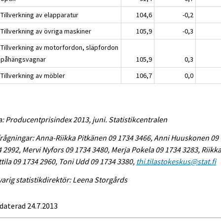
Tillverkning av elapparatur
104,6
-0,2
Tillverkning av övriga maskiner
105,9
-0,3
 Tillverkning av motorfordon, släpfordon
 påhängsvagnar
105,9
0,3
 Tillverkning av möbler
106,7
0,0
a: Producentprisindex 2013, juni. Statistikcentralen
rågningar: Anna-Riikka Pitkänen 09 1734 3466, Anni Huuskonen 09
 2992, Mervi Nyfors 09 1734 3480, Merja Pokela 09 1734 3283, Riikk
tila 09 1734 2960, Toni Udd 09 1734 3380,
thi.tilastokeskus@stat.fi
arig statistikdirektör: Leena Storgårds
daterad 24.7.2013