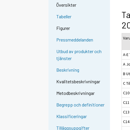
Översikter
Ta
Tabeller
2
Figurer
Var
Pressmeddelanden
Utbud av produkter och
A-E 
tjänster
A J
Beskrivning
B Ut
Kvalitetsbeskrivningar
C Ti
C10
Metodbeskrivningar
C11
Begrepp och definitioner
C13 
Klassificeringar
C14 
Tilläggsuppgifter