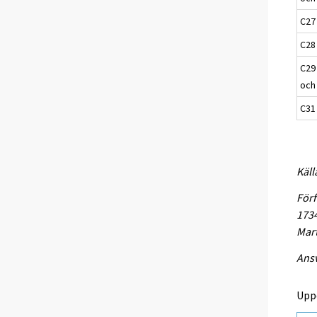
C27 
C28 
C29
och
C31
Käll
Förf
1734
Mart
Ansv
Upp