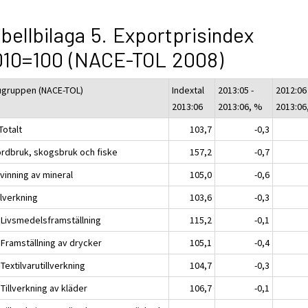
bellbilaga 5. Exportprisindex
010=100 (NACE-TOL 2008)
ugruppen (NACE-TOL)
Indextal
2013:05 -
2012:06 
2013:06
2013:06, %
2013:06
Totalt
103,7
-0,3
ordbruk, skogsbruk och fiske
157,2
-0,7
vinning av mineral
105,0
-0,6
llverkning
103,6
-0,3
 Livsmedelsframställning
115,2
-0,1
 Framställning av drycker
105,1
-0,4
Textilvarutillverkning
104,7
-0,3
Tillverkning av kläder
106,7
-0,1