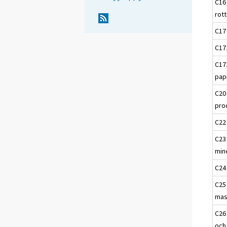
C16 
rot
C17
C17
C17
pap
C20
pro
C22
C23 
min
C24 
C25
mas
C26 
och