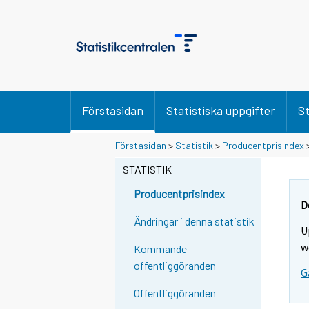
Förstasidan
Statistiska uppgifter
St
Förstasidan
>
Statistik
>
Producentprisindex
STATISTIK
Producentprisindex
D
Ändringar i denna statistik
U
w
Kommande
offentliggöranden
G
Offentliggöranden