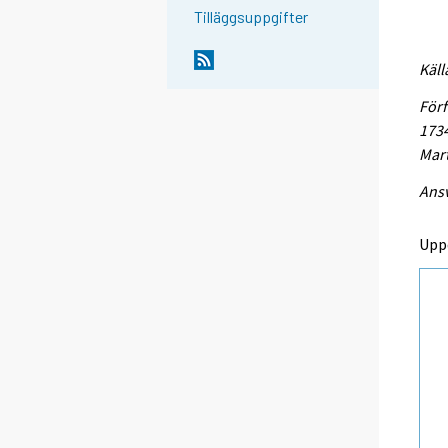
Tilläggsuppgifter
Käll
Förf
1734
Mart
Ansv
Upp