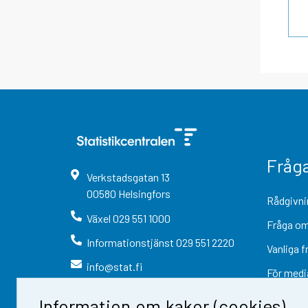
Fråg
Verkstadsgatan
13
00580
Helsingfors
Rådgivni
Växel
029 551 1000
Fråga om
Informationstjänst
029 551 2220
Vanliga f
info@stat.fi
För medi
Information om kakor (cookies)