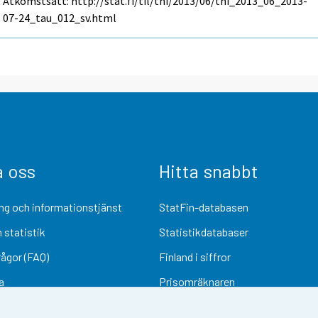
Åtkomstsätt: http://stat.fi/til/thi/2013/06/thi_2013_06_2013-
07-24_tau_012_sv.html
a oss
Hitta snabbt
ng och informationstjänst
StatFin-databasen
 statistik
Statistikdatabaser
rågor (FAQ)
Finland i siffror
a
Prisomräknaren
Kommande publiceringar