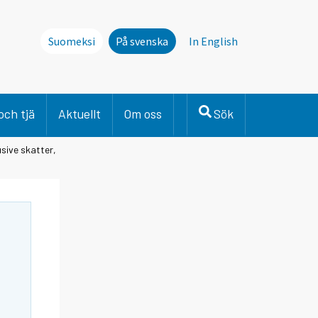
Suomeksi
På svenska
In English
och tjä
Aktuellt
Om oss
Sök
sive skatter,