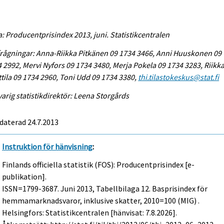
a: Producentprisindex 2013, juni. Statistikcentralen
rågningar: Anna-Riikka Pitkänen 09 1734 3466, Anni Huuskonen 09
 2992, Mervi Nyfors 09 1734 3480, Merja Pokela 09 1734 3283, Riikk
tila 09 1734 2960, Toni Udd 09 1734 3380,
thi.tilastokeskus@stat.fi
arig statistikdirektör: Leena Storgårds
daterad 24.7.2013
Instruktion för hänvisning
:
Finlands officiella statistik (FOS): Producentprisindex [e-
publikation].
ISSN=1799-3687.
Juni
2013, Tabellbilaga 12. Basprisindex för
hemmamarknadsvaror, inklusive skatter, 2010=100 (MIG) .
Helsingfors: Statistikcentralen [hänvisat: 7.8.2026].