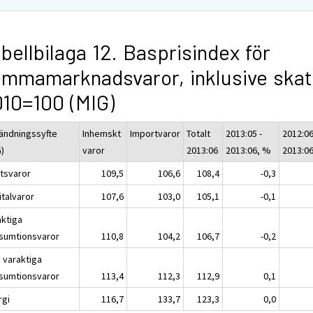
bellbilaga 12. Basprisindex för
mmamarknadsvaror, inklusive skat
10=100 (MIG)
ändningssyfte
Inhemskt
Importvaror
Totalt
2013:05 -
2012:06
G)
varor
2013:06
2013:06, %
2013:0
atsvaror
109,5
106,6
108,4
-0,3
italvaror
107,6
103,0
105,1
-0,1
aktiga
sumtionsvaror
110,8
104,2
106,7
-0,2
e varaktiga
sumtionsvaror
113,4
112,3
112,9
0,1
rgi
116,7
133,7
123,3
0,0