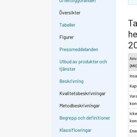
Offentliggöranden
Översikter
Ta
Tabeller
he
Figurer
20
Pressmeddelanden
Anv
Utbud av produkter och
(MI
tjänster
Ins
Beskrivning
Kap
Kvalitetsbeskrivningar
Var
kon
Metodbeskrivningar
Ick
Begrepp och definitioner
kon
Klassificeringar
Ene