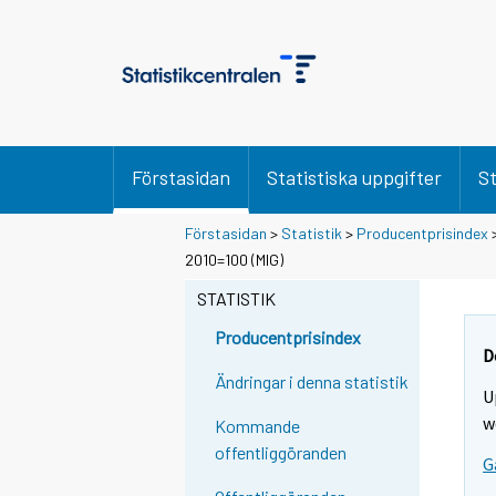
Förstasidan
Statistiska uppgifter
St
Förstasidan
>
Statistik
>
Producentprisindex
2010=100 (MIG)
STATISTIK
Producentprisindex
D
Ändringar i denna statistik
U
w
Kommande
offentliggöranden
G