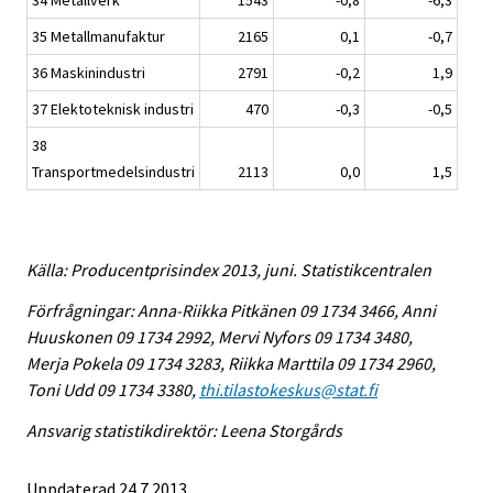
34 Metallverk
1543
-0,8
-6,3
35 Metallmanufaktur
2165
0,1
-0,7
36 Maskinindustri
2791
-0,2
1,9
37 Elektoteknisk industri
470
-0,3
-0,5
38
Transportmedelsindustri
2113
0,0
1,5
Källa: Producentprisindex 2013, juni. Statistikcentralen
Förfrågningar: Anna-Riikka Pitkänen 09 1734 3466, Anni
Huuskonen 09 1734 2992, Mervi Nyfors 09 1734 3480,
Merja Pokela 09 1734 3283, Riikka Marttila 09 1734 2960,
Toni Udd 09 1734 3380,
thi.tilastokeskus@stat.fi
Ansvarig statistikdirektör: Leena Storgårds
Uppdaterad 24.7.2013