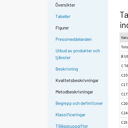
Översikter
Ta
Tabeller
in
Figurer
Var
Pressmeddelanden
Tota
Utbud av produkter och
B Ut
tjänster
C Ti
Beskrivning
C10
Kvalitetsbeskrivningar
C17
Metodbeskrivningar
C17
Begrepp och definitioner
C20
C24 
Klassificeringar
C25
Tilläggsuppgifter