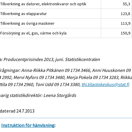
Tillverkning av datorer, elektronikvaror och optik
55,3
Tillverkning av elapparatur
123,8
Tillverkning av övriga maskiner
113,9
Försörjning av el, gas, värme och kyla
150,9
a: Producentprisindex 2013, juni. Statistikcentralen
rågningar: Anna-Riikka Pitkänen 09 1734 3466, Anni Huuskonen 09
 2992, Mervi Nyfors 09 1734 3480, Merja Pokela 09 1734 3283, Riikk
tila 09 1734 2960, Toni Udd 09 1734 3380,
thi.tilastokeskus@stat.fi
arig statistikdirektör: Leena Storgårds
daterad 24.7.2013
Instruktion för hänvisning
: