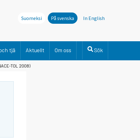
Suomeksi
På svenska
In English
och tjä
Aktuellt
Om oss
Sök
 (NACE-TOL 2008)