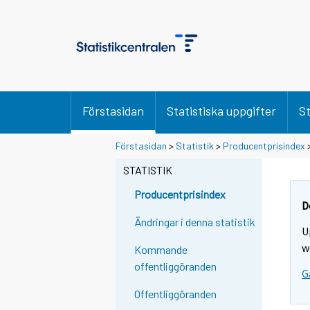
Förstasidan
Statistiska uppgifter
St
Förstasidan
>
Statistik
>
Producentprisindex
STATISTIK
Producentprisindex
D
Ändringar i denna statistik
U
w
Kommande
offentliggöranden
G
Offentliggöranden