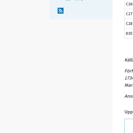
C26 
C27 
C28 
D35 
Käll
Förf
1734
Mart
Ansv
Upp