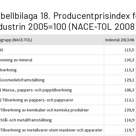
bellbilaga 18. Producentprisindex f
dustrin 2005=100 (NACE-TOL 2008
ugrupp (NACE-TOL)
Indextal 2013:06
lt
115,5
vinning av mineral
130,3
llverkning
113,3
 Livsmedelsframställning
129,2
1 Massa-, pappers- och papptillverkning
106,3
2 Tillverkning av pappers- och pappvaror
113,1
 Tillverkning av kemikalier och kemiska produkter
139,9
Stål- och metallframställning
116,9
 Tillverkning av metallvaror utom maskiner och apparater
119,7