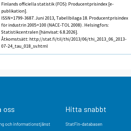
Finlands officiella statistik (FOS): Producentprisindex [e-
publikation].
ISSN=1799-3687.
Juni
2013, Tabellbilaga 18. Producentprisindex
för industrin 2005=100 (NACE-TOL 2008) . Helsingfors:
Statistikcentralen [hänvisat: 6.8.2026].
Åtkomstsätt: http://stat.fi/til/thi/2013/06/thi_2013_06_2013-
07-24_tau_018_sv.html
a oss
Hitta snabbt
ng och informationstjänst
StatFin-databasen