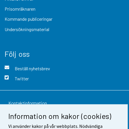
Prisomräknaren
Kommande publiceringar
Undersökningsmaterial
Följ oss
Beställ nyhetsbrev
Twitter
Kontaktinformation
Information om kakor (cookies)
Respons
Vi använder kakor på vår webbplats. Nödvändiga
Användarvillkor