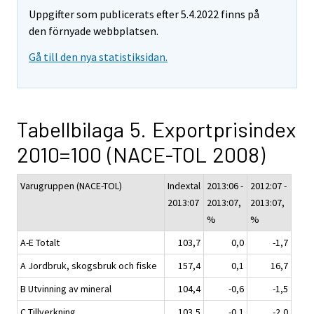
Uppgifter som publicerats efter 5.4.2022 finns på
den förnyade webbplatsen.
Gå till den nya statistiksidan.
Tabellbilaga 5. Exportprisindex
2010=100 (NACE-TOL 2008)
Varugruppen (NACE-TOL)
Indextal
2013:06 -
2012:07 -
2013:07
2013:07,
2013:07,
%
%
A-E Totalt
103,7
0,0
-1,7
A Jordbruk, skogsbruk och fiske
157,4
0,1
16,7
B Utvinning av mineral
104,4
-0,6
-1,5
C Tillverkning
103,5
-0,1
-2,0