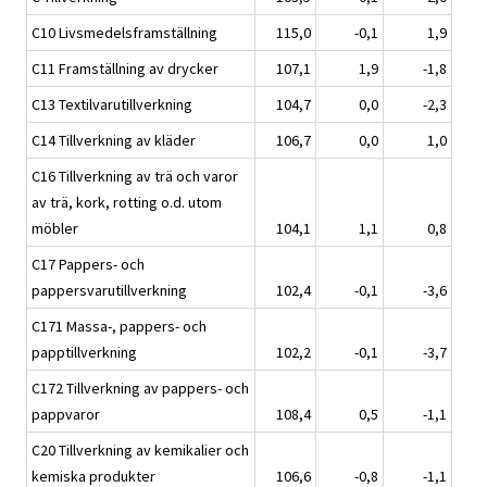
C10 Livsmedelsframställning
115,0
-0,1
1,9
C11 Framställning av drycker
107,1
1,9
-1,8
C13 Textilvarutillverkning
104,7
0,0
-2,3
C14 Tillverkning av kläder
106,7
0,0
1,0
C16 Tillverkning av trä och varor
av trä, kork, rotting o.d. utom
möbler
104,1
1,1
0,8
C17 Pappers- och
pappersvarutillverkning
102,4
-0,1
-3,6
C171 Massa-, pappers- och
papptillverkning
102,2
-0,1
-3,7
C172 Tillverkning av pappers- och
pappvaror
108,4
0,5
-1,1
C20 Tillverkning av kemikalier och
kemiska produkter
106,6
-0,8
-1,1