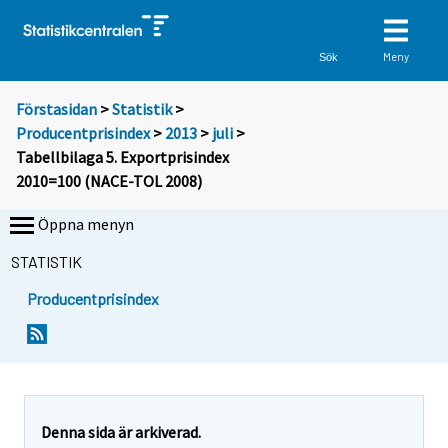
Meny
Sök
Förstasidan
>
Statistik
>
Producentprisindex
>
2013
>
juli
>
Tabellbilaga 5. Exportprisindex
2010=100 (NACE-TOL 2008)
Öppna menyn
STATISTIK
Producentprisindex
Denna sida är arkiverad.