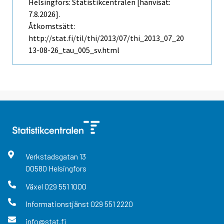
Helsingfors: Statistikcentralen [hänvisat:
7.8.2026].
Åtkomstsätt:
http://stat.fi/til/thi/2013/07/thi_2013_07_20
13-08-26_tau_005_sv.html
Verkstadsgatan
13
00580
Helsingfors
Växel
029 551 1000
Informationstjänst
029 551 2220
info@stat.fi