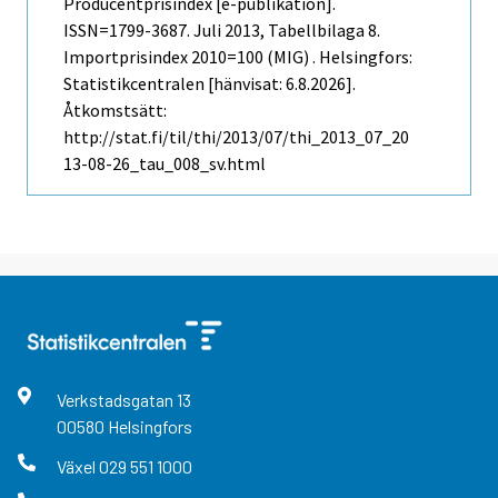
Producentprisindex [e-publikation].
ISSN=1799-3687.
Juli
2013, Tabellbilaga 8.
Importprisindex 2010=100 (MIG) . Helsingfors:
Statistikcentralen [hänvisat: 6.8.2026].
Åtkomstsätt:
http://stat.fi/til/thi/2013/07/thi_2013_07_20
13-08-26_tau_008_sv.html
Verkstadsgatan
13
00580
Helsingfors
Växel
029 551 1000