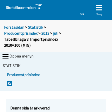
Meny
Sök
Förstasidan
>
Statistik
>
Producentprisindex
>
2013
>
juli
>
Tabellbilaga 8. Importprisindex
2010=100 (MIG)
Öppna menyn
STATISTIK
Producentprisindex
Denna sida är arkiverad.