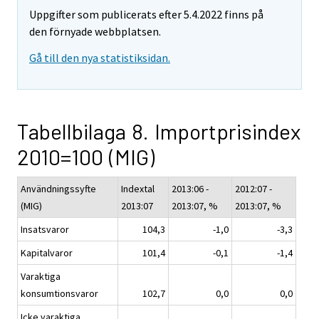
Uppgifter som publicerats efter 5.4.2022 finns på
den förnyade webbplatsen.
Gå till den nya statistiksidan.
Tabellbilaga 8. Importprisindex
2010=100 (MIG)
Användningssyfte
Indextal
2013:06 -
2012:07 -
(MIG)
2013:07
2013:07, %
2013:07, %
Insatsvaror
104,3
-1,0
-3,3
Kapitalvaror
101,4
-0,1
-1,4
Varaktiga
konsumtionsvaror
102,7
0,0
0,0
Icke varaktiga