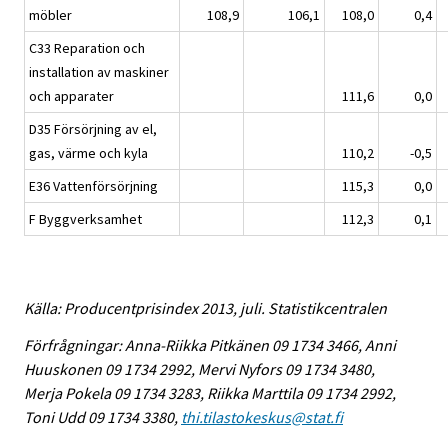
möbler
108,9
106,1
108,0
0,4
C33 Reparation och
installation av maskiner
och apparater
111,6
0,0
D35 Försörjning av el,
gas, värme och kyla
110,2
-0,5
E36 Vattenförsörjning
115,3
0,0
F Byggverksamhet
112,3
0,1
Källa: Producentprisindex 2013, juli. Statistikcentralen
Förfrågningar: Anna-Riikka Pitkänen 09 1734 3466, Anni
Huuskonen 09 1734 2992, Mervi Nyfors 09 1734 3480,
Merja Pokela 09 1734 3283, Riikka Marttila 09 1734 2992,
Toni Udd 09 1734 3380,
thi.tilastokeskus@stat.fi