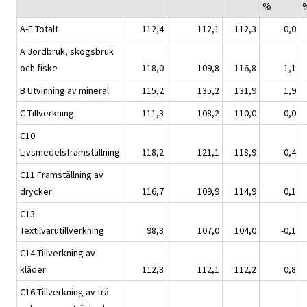
%
A-E Totalt
112,4
112,1
112,3
0,0
A Jordbruk, skogsbruk
och fiske
118,0
109,8
116,8
-1,1
B Utvinning av mineral
115,2
135,2
131,9
1,9
C Tillverkning
111,3
108,2
110,0
0,0
C10
Livsmedelsframställning
118,2
121,1
118,9
-0,4
C11 Framställning av
drycker
116,7
109,9
114,9
0,1
C13
Textilvarutillverkning
98,3
107,0
104,0
-0,1
C14 Tillverkning av
kläder
112,3
112,1
112,2
0,8
C16 Tillverkning av trä