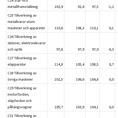
C24 Stål- och
metallframställning
102,9
92,4
97,5
-1,2
C25 Tillverkning av
metallvaror utom
maskiner och apparater
110,6
108,3
110,1
0,1
C26 Tillverkning av
datorer, elektronikvaror
och optik
97,6
97,9
97,9
-0,3
C27 Tillverkning av
elapparatur
114,8
105,4
108,5
0,7
C28 Tillverkning av
övriga maskiner
102,5
106,6
104,8
0,0
C29 Tillverkning av
motorfordon,
släpfordon och
påhängsvagnar
105,7
103,9
104,1
0,0
C31 Tillverkning av