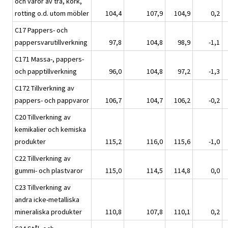
och varor av trä, kork,
rotting o.d. utom möbler
104,4
107,9
104,9
0,2
C17 Pappers- och
pappersvarutillverkning
97,8
104,8
98,9
-1,1
C171 Massa-, pappers-
och papptillverkning
96,0
104,8
97,2
-1,3
C172 Tillverkning av
pappers- och pappvaror
106,7
104,7
106,2
-0,2
C20 Tillverkning av
kemikalier och kemiska
produkter
115,2
116,0
115,6
-1,0
C22 Tillverkning av
gummi- och plastvaror
115,0
114,5
114,8
0,0
C23 Tillverkning av
andra icke-metalliska
mineraliska produkter
110,8
107,8
110,1
0,2