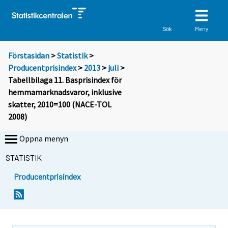
Meny
Sök
Förstasidan
>
Statistik
>
Producentprisindex
>
2013
>
juli
>
Tabellbilaga 11. Basprisindex för
hemmamarknadsvaror, inklusive
skatter, 2010=100 (NACE-TOL
2008)
Öppna menyn
STATISTIK
Producentprisindex