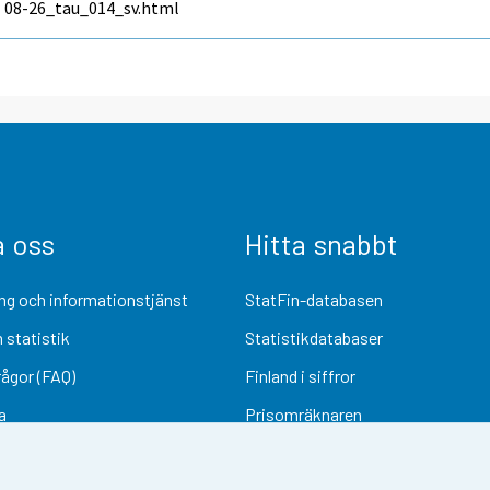
08-26_tau_014_sv.html
a oss
Hitta snabbt
ng och informationstjänst
StatFin-databasen
 statistik
Statistikdatabaser
rågor (FAQ)
Finland i siffror
a
Prisomräknaren
Kommande publiceringar