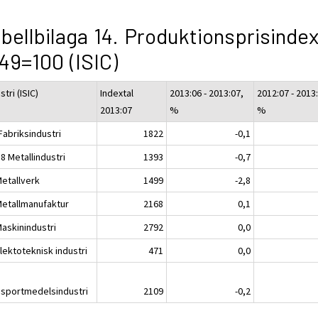
bellbilaga 14. Produktionsprisinde
49=100 (ISIC)
stri (ISIC)
Indextal
2013:06 - 2013:07,
2012:07 - 2013
2013:07
%
%
Fabriksindustri
1822
-0,1
8 Metallindustri
1393
-0,7
Metallverk
1499
-2,8
Metallmanufaktur
2168
0,1
Maskinindustri
2792
0,0
lektoteknisk industri
471
0,0
nsportmedelsindustri
2109
-0,2