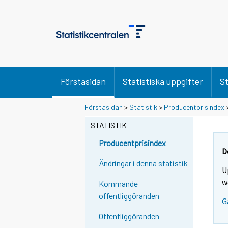
Förstasidan
Statistiska uppgifter
St
Förstasidan
>
Statistik
>
Producentprisindex
STATISTIK
Producentprisindex
D
Ändringar i denna statistik
U
w
Kommande
offentliggöranden
G
Offentliggöranden