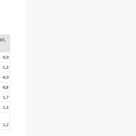
x
:07,
-0,9
-1,3
-8,0
-0,8
1,7
1,3
1,2