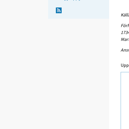
Käll
Förf
1734
Mart
Ansv
Upp