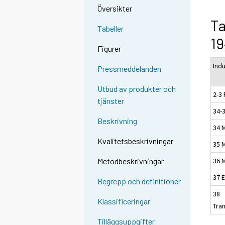
Översikter
Ta
Tabeller
19
Figurer
Indu
Pressmeddelanden
Utbud av produkter och
2-3 
tjänster
34-3
Beskrivning
34 
Kvalitetsbeskrivningar
35 
36 
Metodbeskrivningar
37 E
Begrepp och definitioner
38
Klassificeringar
Tra
Tilläggsuppgifter