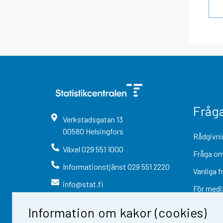
Fråg
Verkstadsgatan
13
00580
Helsingfors
Rådgivni
Växel
029 551 1000
Fråga om
Informationstjänst
029 551 2220
Vanliga f
info@stat.fi
För medi
Information om kakor (cookies)