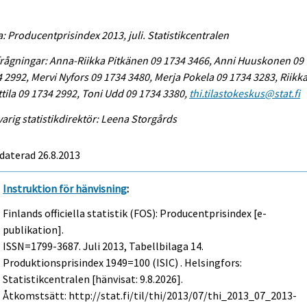
a: Producentprisindex 2013, juli. Statistikcentralen
rågningar: Anna-Riikka Pitkänen 09 1734 3466, Anni Huuskonen 09
 2992, Mervi Nyfors 09 1734 3480, Merja Pokela 09 1734 3283, Riikk
tila 09 1734 2992, Toni Udd 09 1734 3380,
thi.tilastokeskus@stat.fi
arig statistikdirektör: Leena Storgårds
daterad 26.8.2013
Instruktion för hänvisning
:
Finlands officiella statistik (FOS): Producentprisindex [e-
publikation].
ISSN=1799-3687.
Juli
2013, Tabellbilaga 14.
Produktionsprisindex 1949=100 (ISIC) . Helsingfors:
Statistikcentralen [hänvisat: 9.8.2026].
Åtkomstsätt: http://stat.fi/til/thi/2013/07/thi_2013_07_2013-