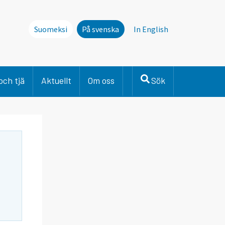
Suomeksi
På svenska
In English
och tjä
Aktuellt
Om oss
Sök