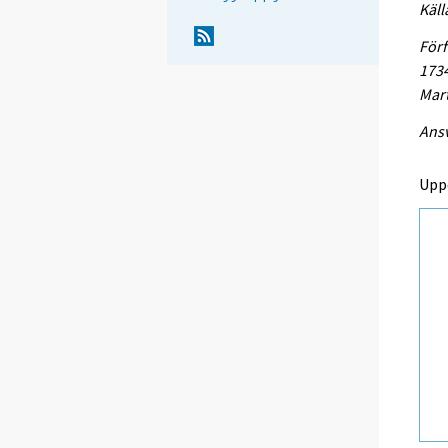
Käll
Förf
1734
Mart
Ansv
Upp