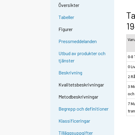
Översikter
Ta
Tabeller
19
Figurer
Var
Pressmeddelanden
Utbud av produkter och
0-8 
tjänster
0 L
Beskrivning
2 Rå
Kvalitetsbeskrivningar
3 Mi
och
Metodbeskrivningar
7 M
Begrepp och definitioner
tra
Klassificeringar
Tilläggsuppgifter