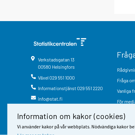
Fråg
Verkstadsgatan
13
00580
Helsingfors
Rådgivni
Växel
029 551 1000
Fråga om
Informationstjänst
029 551 2220
Vanliga f
info@stat.fi
För medi
Information om kakor (cookies)
Vi använder kakor på vår webbplats. Nödvändiga kakor beh