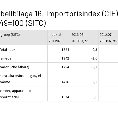
bellbilaga 16. Importprisindex (CIF)
49=100 (SITC)
ugrupp (SITC)
Indextal
2013:06 -
2012:07 -
2013:07
2013:07, %
2013:07, %
Totalindex
1624
0,3
ivsmedel
1342
-1,6
varor (icke ätbara)
1254
-5,3
neraliska bränslen, gas, el
 värme
4726
3,1
askiner, apparater o.
nsportmedel
1974
0,0