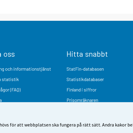
a oss
Hitta snabbt
ng och informationstjänst
StatFin-databasen
 statistik
Statistikdatabaser
rågor (FAQ)
Finland i siffror
a
Prisomräknaren
Kommande publiceringar
Undersökningsmaterial
övs för att webbplatsen ska fungera på rätt sätt. Andra kakor behö