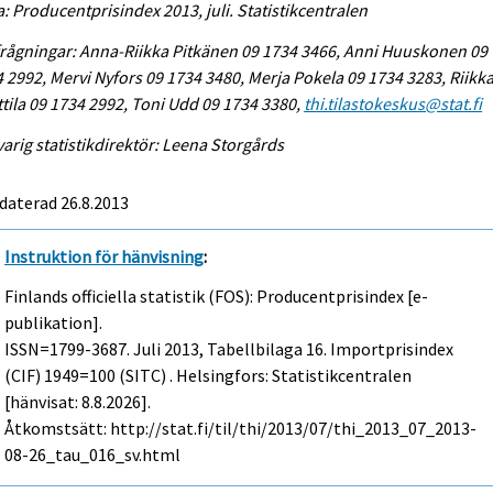
a: Producentprisindex 2013, juli. Statistikcentralen
rågningar: Anna-Riikka Pitkänen 09 1734 3466, Anni Huuskonen 09
 2992, Mervi Nyfors 09 1734 3480, Merja Pokela 09 1734 3283, Riikk
tila 09 1734 2992, Toni Udd 09 1734 3380,
thi.tilastokeskus@stat.fi
arig statistikdirektör: Leena Storgårds
daterad 26.8.2013
Instruktion för hänvisning
:
Finlands officiella statistik (FOS): Producentprisindex [e-
publikation].
ISSN=1799-3687.
Juli
2013, Tabellbilaga 16. Importprisindex
(CIF) 1949=100 (SITC) . Helsingfors: Statistikcentralen
[hänvisat: 8.8.2026].
Åtkomstsätt: http://stat.fi/til/thi/2013/07/thi_2013_07_2013-
08-26_tau_016_sv.html