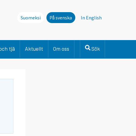
Suomeksi
På svenska
In English
och tjä
Aktuellt
Om oss
Sök