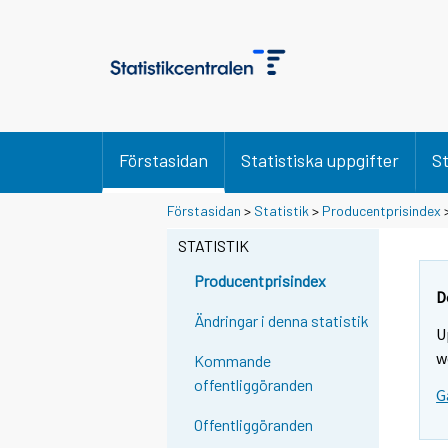
Förstasidan
Statistiska uppgifter
St
Förstasidan
>
Statistik
>
Producentprisindex
STATISTIK
Producentprisindex
D
Ändringar i denna statistik
U
w
Kommande
offentliggöranden
G
Offentliggöranden