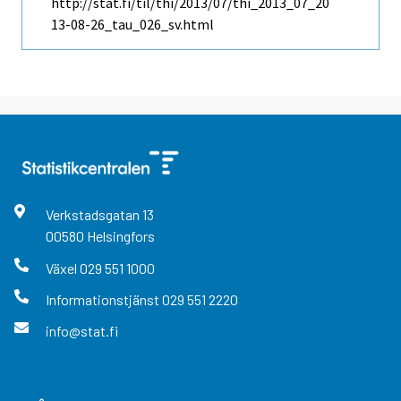
http://stat.fi/til/thi/2013/07/thi_2013_07_20
13-08-26_tau_026_sv.html
Verkstadsgatan
13
00580
Helsingfors
Växel
029 551 1000
Informationstjänst
029 551 2220
info@stat.fi