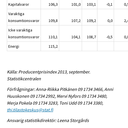
Kapitalvaror
106,3
101,0
103,1
-0,1
0,
Varaktiga
konsumtionsvaror
109,8
107,2
109,2
0,0
2,
Icke varaktiga
konsumtionsvaror
110,1
104,1
108,7
-0,5
0,
Energi
115,2
Källa: Producentprisindex 2013, september.
Statistikcentralen
Förfrågningar: Anna-Riikka Pitkänen 09 1734 3466, Anni
Huuskonen 09 1734 2992, Mervi Nyfors 09 1734 3480,
Merja Pokela 09 1734 3283, Toni Udd 09 1734 3380,
thi.tilastokeskus@stat.fi
Ansvarig statistikdirektör: Leena Storgårds