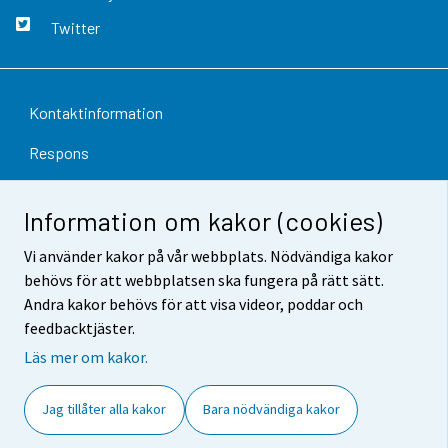
Twitter
Kontaktinformation
Respons
Användarvillkor
Information om kakor (cookies)
Dataskydd
Vi använder kakor på vår webbplats. Nödvändiga kakor
Tillgänglighet
behövs för att webbplatsen ska fungera på rätt sätt.
Andra kakor behövs för att visa videor, poddar och
Information om webbplatsen
feedbacktjäster.
Cookie-inställningar
Läs mer om kakor.
Jag tillåter alla kakor
Bara nödvändiga kakor