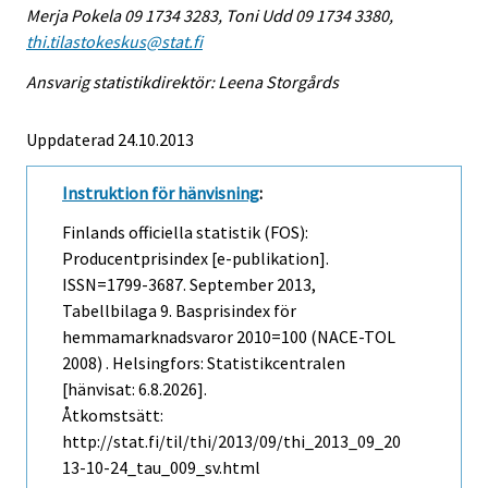
Merja Pokela 09 1734 3283, Toni Udd 09 1734 3380,
thi.tilastokeskus@stat.fi
Ansvarig statistikdirektör: Leena Storgårds
Uppdaterad 24.10.2013
Instruktion för hänvisning
:
Finlands officiella statistik (FOS):
Producentprisindex [e-publikation].
ISSN=1799-3687.
September
2013,
Tabellbilaga 9. Basprisindex för
hemmamarknadsvaror 2010=100 (NACE-TOL
2008) . Helsingfors: Statistikcentralen
[hänvisat: 6.8.2026].
Åtkomstsätt:
http://stat.fi/til/thi/2013/09/thi_2013_09_20
13-10-24_tau_009_sv.html