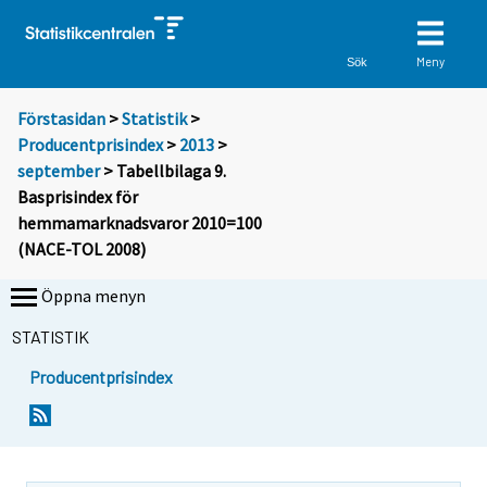
Meny
Sök
Förstasidan
>
Statistik
>
Producentprisindex
>
2013
>
september
> Tabellbilaga 9.
Basprisindex för
hemmamarknadsvaror 2010=100
(NACE-TOL 2008)
Öppna menyn
STATISTIK
Producentprisindex