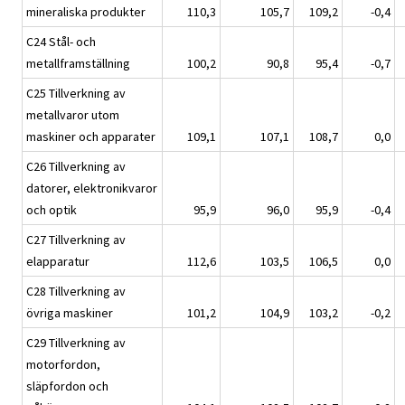
mineraliska produkter
110,3
105,7
109,2
-0,4
C24 Stål- och
metallframställning
100,2
90,8
95,4
-0,7
C25 Tillverkning av
metallvaror utom
maskiner och apparater
109,1
107,1
108,7
0,0
C26 Tillverkning av
datorer, elektronikvaror
och optik
95,9
96,0
95,9
-0,4
C27 Tillverkning av
elapparatur
112,6
103,5
106,5
0,0
C28 Tillverkning av
övriga maskiner
101,2
104,9
103,2
-0,2
C29 Tillverkning av
motorfordon,
släpfordon och