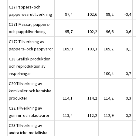
C17 Pappers- och
pappersvarutillverkning
97,4
102,6
98,2
-0,4
C171 Massa-, pappers-
och papptillverkning
95,7
102,2
96,6
-0,6
C172 Tillverkning av
pappers- och pappvaror
105,9
103,3
105,2
0,1
C18 Grafisk produktion
och reproduktion av
inspelningar
100,4
-0,7
C20 Tillverkning av
kemikalier och kemiska
produkter
114,1
114,2
114,2
0,3
C22 Tillverkning av
gummi- och plastvaror
113,4
112,2
112,9
-0,2
C23 Tillverkning av
andra icke-metalliska