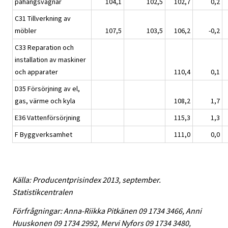
påhängsvagnar
104,1
102,5
102,7
0,2
C31 Tillverkning av
möbler
107,5
103,5
106,2
-0,2
C33 Reparation och
installation av maskiner
och apparater
110,4
0,1
D35 Försörjning av el,
gas, värme och kyla
108,2
1,7
E36 Vattenförsörjning
115,3
1,3
F Byggverksamhet
111,0
0,0
Källa: Producentprisindex 2013, september.
Statistikcentralen
Förfrågningar: Anna-Riikka Pitkänen 09 1734 3466, Anni
Huuskonen 09 1734 2992, Mervi Nyfors 09 1734 3480,