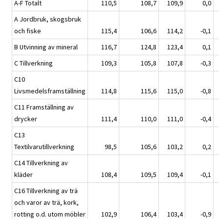
A-F Totalt
110,5
108,7
109,9
0,0
A Jordbruk, skogsbruk
och fiske
115,4
106,6
114,2
-0,1
B Utvinning av mineral
116,7
124,8
123,4
0,1
C Tillverkning
109,3
105,8
107,8
-0,3
C10
Livsmedelsframställning
114,8
115,6
115,0
-0,8
C11 Framställning av
drycker
111,4
110,0
111,0
-0,4
C13
Textilvarutillverkning
98,5
105,6
103,2
0,2
C14 Tillverkning av
kläder
108,4
109,5
109,4
-0,1
C16 Tillverkning av trä
och varor av trä, kork,
rotting o.d. utom möbler
102,9
106,4
103,4
-0,9