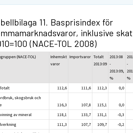
bellbilaga 11. Basprisindex för
mmamarknadsvaror, inklusive skat
010=100 (NACE-TOL 2008)
ugruppen (NACE-TOL)
Inhemskt
Importvaror
Totalt
2013:08
201
varor
2013:09
-
-
2013:09,
201
%
%
Totalt
112,6
111,6
112,3
0,0
ordbruk, skogsbruk och
ke
116,3
107,8
115,1
0,0
vinning av mineral
118,1
133,7
131,1
-0,3
llverkning
111,3
107,7
109,7
-0,2