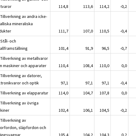
stvaror
114,8
113,6
114,2
-0,2
Tillverkning av andra icke-
alliska mineraliska
dukter
111,7
107,0
110,5
-0,4
Stål- och
allframställning
101,4
91,9
96,5
-0,7
Tillverkning av metallvaror
m maskiner och apparater
110,4
108,4
110,0
0,0
Tillverkning av datorer,
ktronikvaror och optik
97,1
97,1
97,1
-0,4
Tillverkning av elapparatur
114,0
104,7
107,8
0,0
Tillverkning av övriga
kiner
102,4
106,1
104,5
-0,2
Tillverkning av
orfordon, släpfordon och
ängsvagnar
105,4
104,2
104,3
0,2