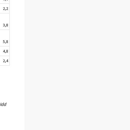
2,2
3,8
5,8
4,8
2,4
 Udd