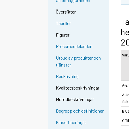
Offentliggöranden
Översikter
Ta
Tabeller
he
Figurer
2
Pressmeddelanden
Var
Utbud av produkter och
tjänster
Beskrivning
A-E 
Kvalitetsbeskrivningar
A J
Metodbeskrivningar
fis
Begrepp och definitioner
B Ut
C Ti
Klassificeringar