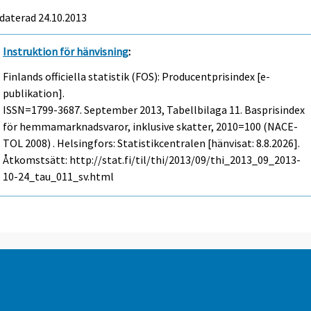
daterad 24.10.2013
Instruktion för hänvisning
:
Finlands officiella statistik (FOS): Producentprisindex [e-
publikation].
ISSN=1799-3687.
September
2013, Tabellbilaga 11. Basprisindex
för hemmamarknadsvaror, inklusive skatter, 2010=100 (NACE-
TOL 2008) . Helsingfors: Statistikcentralen [hänvisat: 8.8.2026].
Åtkomstsätt: http://stat.fi/til/thi/2013/09/thi_2013_09_2013-
10-24_tau_011_sv.html