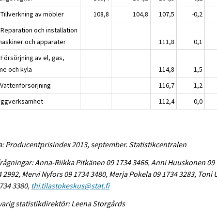
 Tillverkning av möbler
108,8
104,8
107,5
-0,2
Reparation och installation
maskiner och apparater
111,8
0,1
Försörjning av el, gas,
me och kyla
114,8
1,5
 Vattenförsörjning
116,7
1,2
yggverksamhet
112,4
0,0
a: Producentprisindex 2013, september. Statistikcentralen
rågningar: Anna-Riikka Pitkänen 09 1734 3466, Anni Huuskonen 09
 2992, Mervi Nyfors 09 1734 3480, Merja Pokela 09 1734 3283, Toni
734 3380,
thi.tilastokeskus@stat.fi
arig statistikdirektör: Leena Storgårds