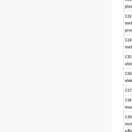
pla
C23 
met
pro
C24 
met
C25 
uto
C26 
ele
C27 
C28 
mas
C29 
mot
påh