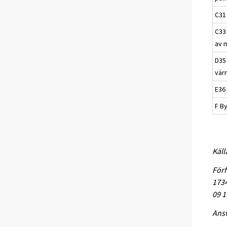
C31
C33 
av 
D35 
vär
E36
F B
Käll
Förf
1734
09 1
Ansv