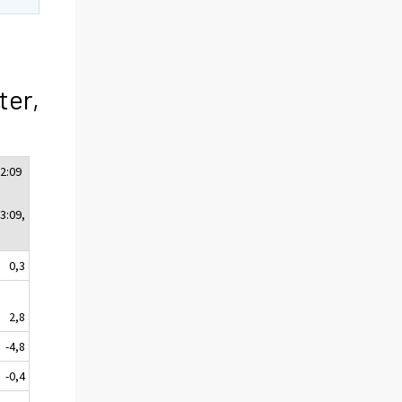
ter,
2:09
3:09,
0,3
2,8
-4,8
-0,4