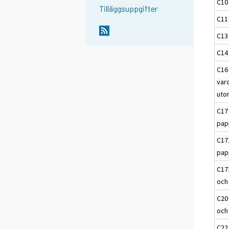
C10
Tilläggsuppgifter
C11
C13 
C14 
C16 
varo
uto
C17
pap
C17
pap
C17
och
C20 
och
C22