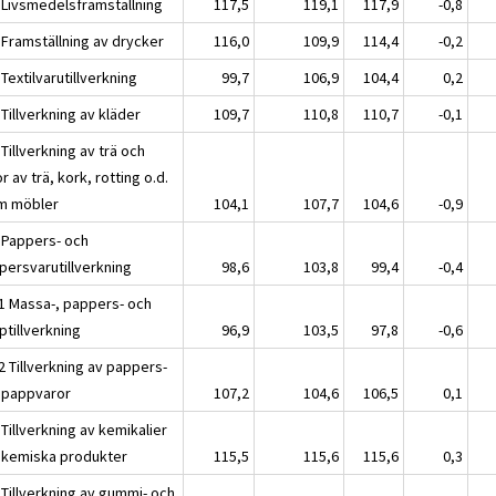
 Livsmedelsframställning
117,5
119,1
117,9
-0,8
 Framställning av drycker
116,0
109,9
114,4
-0,2
Textilvarutillverkning
99,7
106,9
104,4
0,2
Tillverkning av kläder
109,7
110,8
110,7
-0,1
Tillverkning av trä och
r av trä, kork, rotting o.d.
m möbler
104,1
107,7
104,6
-0,9
 Pappers- och
persvarutillverkning
98,6
103,8
99,4
-0,4
1 Massa-, pappers- och
ptillverkning
96,9
103,5
97,8
-0,6
2 Tillverkning av pappers-
 pappvaror
107,2
104,6
106,5
0,1
Tillverkning av kemikalier
 kemiska produkter
115,5
115,6
115,6
0,3
 Tillverkning av gummi- och