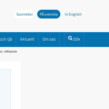
Suomeksi
På svenska
In English
och tjä
Aktuellt
Om oss
Sök
r, inklusive