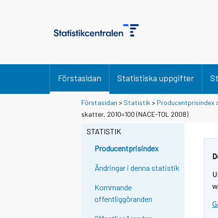
Förstasidan
Statistiska uppgifter
St
Förstasidan
>
Statistik
>
Producentprisindex
skatter, 2010=100 (NACE-TOL 2008)
STATISTIK
Producentprisindex
D
Ändringar i denna statistik
U
w
Kommande
offentliggöranden
G