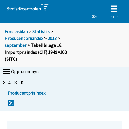
Meny
Sök
Förstasidan
>
Statistik
>
Producentprisindex
>
2013
>
september
> Tabellbilaga 16.
Importprisindex (CIF) 1949=100
(SITC)
Öppna menyn
STATISTIK
Producentprisindex