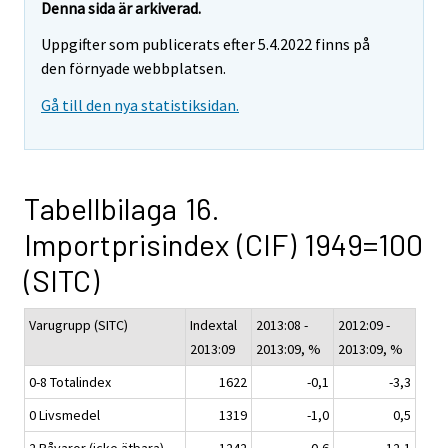
Denna sida är arkiverad.
Uppgifter som publicerats efter 5.4.2022 finns på
den förnyade webbplatsen.
Gå till den nya statistiksidan.
Tabellbilaga 16.
Importprisindex (CIF) 1949=100
(SITC)
Varugrupp (SITC)
Indextal
2013:08 -
2012:09 -
2013:09
2013:09, %
2013:09, %
0-8 Totalindex
1622
-0,1
-3,3
0 Livsmedel
1319
-1,0
0,5