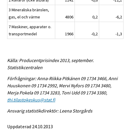
2 Råvaror (icke ätbara)
1242
-0,6
-12,1
3 Mineraliska bränslen,
gas, el och värme
4806
0,2
-6,2
7 Maskiner, apparater o.
transportmedel
1966
-0,2
-1,3
Källa: Producentprisindex 2013, september.
Statistikcentralen
Förfrågningar: Anna-Riikka Pitkänen 09 1734 3466, Anni
Huuskonen 09 1734 2992, Mervi Nyfors 09 1734 3480,
Merja Pokela 09 1734 3283, Toni Udd 09 1734 3380,
thi.tilastokeskus@stat.fi
Ansvarig statistikdirektör: Leena Storgårds
Uppdaterad 24.10.2013