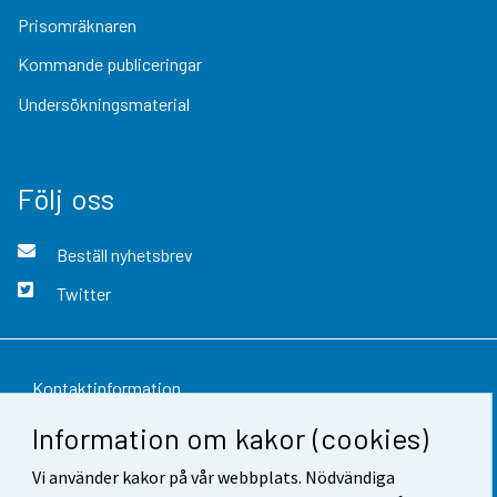
Prisomräknaren
Kommande publiceringar
Undersökningsmaterial
Följ oss
Beställ nyhetsbrev
Twitter
Kontaktinformation
Information om kakor (cookies)
Respons
Vi använder kakor på vår webbplats. Nödvändiga
Användarvillkor