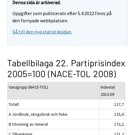
Denna sida är arkiverad.
Uppgifter som publicerats efter 5.4.2022 finns på
den förnyade webbplatsen.
Gå till den nya statistiksidan.
Tabellbilaga 22. Partiprisindex
2005=100 (NACE-TOL 2008)
Varugrupp (NACE-TOL)
Indextal
2013:09
Totalt
127,7
A Jordbruk, skogsbruk och fiske
125,0
B Utvinning av mineral
172,2
C Tillverkning
121,2