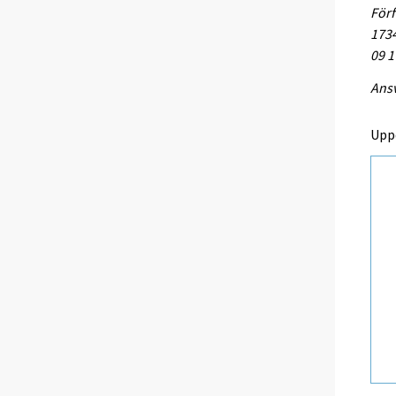
Förf
1734
09 1
Ansv
Upp