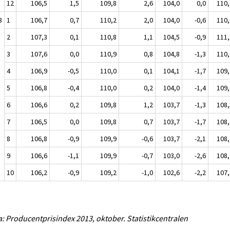
12
106,5
1,5
109,8
2,6
104,0
0,0
110,
3
1
106,7
0,7
110,2
2,0
104,0
-0,6
110,
2
107,3
0,1
110,8
1,1
104,5
-0,9
111,
3
107,6
0,0
110,9
0,8
104,8
-1,3
110,
4
106,9
-0,5
110,0
0,1
104,1
-1,7
109,
5
106,8
-0,4
110,0
0,2
104,0
-1,4
109,
6
106,6
0,2
109,8
1,2
103,7
-1,3
108,
7
106,5
0,0
109,8
0,7
103,7
-1,7
108,
8
106,8
-0,9
109,9
-0,6
103,7
-2,1
108,
9
106,6
-1,1
109,9
-0,7
103,0
-2,6
108,
10
106,2
-0,9
109,2
-1,0
102,6
-2,2
107,
a: Producentprisindex 2013, oktober. Statistikcentralen