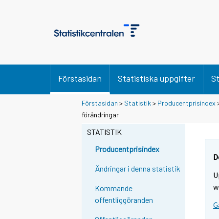
Förstasidan
Statistiska uppgifter
St
Förstasidan
>
Statistik
>
Producentprisindex
förändringar
STATISTIK
Producentprisindex
D
Ändringar i denna statistik
U
w
Kommande
offentliggöranden
G