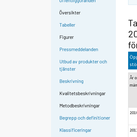
Offentliggöranden
Översikter
Ta
Tabeller
20
Figurer
fö
Pressmeddelanden
Öpp
Utbud av produkter och
stö
tjänster
År 
Beskrivning
mä
Kvalitetsbeskrivningar
Metodbeskrivningar
201
Begrepp och definitioner
Klassificeringar
201