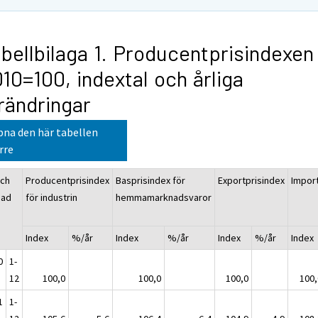
bellbilaga 1. Producentprisindexen
10=100, indextal och årliga
rändringar
na den här tabellen
rre
och
Producentprisindex
Basprisindex för
Exportprisindex
Impor
nad
för industrin
hemmamarknadsvaror
Index
%/år
Index
%/år
Index
%/år
Index
0
1-
12
100,0
100,0
100,0
100,
1
1-