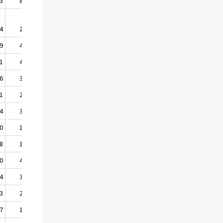
3
8,3
107,5
7,5
4
2,8
111,0
3,3
9
4,9
109,5
4,2
1
4,5
111,0
4,5
6
3,6
111,4
3,8
1
2,0
111,3
3,2
4
3,1
111,2
3,6
0
1,1
109,9
2,2
8
1,8
110,5
2,1
0
4,8
111,9
3,5
4
3,3
112,0
3,4
3
2,7
111,6
3,3
7
1,4
111,2
2,8