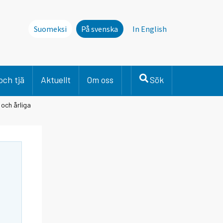
Suomeksi
På svenska
In English
och tjä
Aktuellt
Om oss
Sök
 och årliga