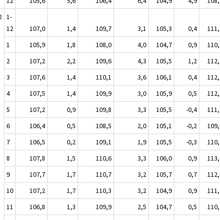
12
105,6
5,6
106,4
6,4
104,9
4,9
108,
2
1-
12
107,0
1,4
109,7
3,1
105,3
0,4
111,
1
105,9
1,8
108,0
4,0
104,7
0,9
110,
2
107,2
2,2
109,6
4,3
105,5
1,2
112,
3
107,6
1,4
110,1
3,6
106,1
0,4
112,
4
107,5
1,4
109,9
3,0
105,9
0,5
112,
5
107,2
0,9
109,8
3,3
105,5
-0,4
111,
6
106,4
0,5
108,5
2,0
105,1
-0,2
109,
7
106,5
0,2
109,1
1,9
105,5
-0,3
110,
8
107,8
1,5
110,6
3,3
106,0
0,9
113,
9
107,7
1,7
110,7
3,2
105,7
0,7
112,
10
107,2
1,7
110,3
3,2
104,9
0,9
111,
11
106,8
1,3
109,9
2,5
104,7
0,5
110,