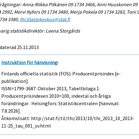
rågningar: Anna-Riikka Pitkänen 09 1734 3466, Anni Huuskonen 09
 2992, Mervi Nyfors 09 1734 3480, Merja Pokela 09 1734 3283, Toni
734 3380,
thi.tilastokeskus@stat.fi
arig statistikdirektör: Leena Storgårds
daterad 25.11.2013
Instruktion för hänvisning
:
Finlands officiella statistik (FOS): Producentprisindex [e-
publikation].
ISSN=1799-3687.
Oktober
2013, Tabellbilaga 1.
Producentprisindexen 2010=100, indextal och årliga
förändringar . Helsingfors: Statistikcentralen [hänvisat:
7.8.2026].
Åtkomstsätt: http://stat.fi/til/thi/2013/10/thi_2013_10_2013-
11-25_tau_001_sv.html