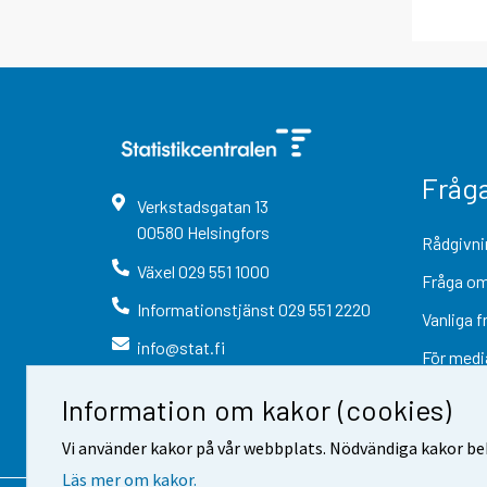
Fråg
Verkstadsgatan
13
00580
Helsingfors
Rådgivni
Växel
029 551 1000
Fråga om
Informationstjänst
029 551 2220
Vanliga f
info@stat.fi
För medi
Information om kakor (cookies)
Vi använder kakor på vår webbplats. Nödvändiga kakor beh
Läs mer om kakor.