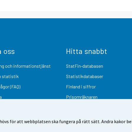
a oss
Hitta snabbt
ng och informationstjänst
StatFin-databasen
 statistik
Statistikdatabaser
rågor (FAQ)
Finland i siffror
a
Prisomräknaren
Kommande publiceringar
Undersökningsmaterial
övs för att webbplatsen ska fungera på rätt sätt. Andra kakor behö