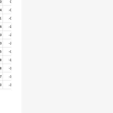
0
0,7
111,2
2,9
4
-0,4
112,5
2,8
1
-0,9
113,1
1,9
6
-1,8
113,2
1,6
0
-2,7
112,3
0,9
0
-2,1
112,4
1,1
5
-0,4
112,2
2,1
8
-1,8
112,3
1,6
8
-3,8
112,3
0,3
7
-3,3
112,3
0,3
3
-3,6
111,6
0,0