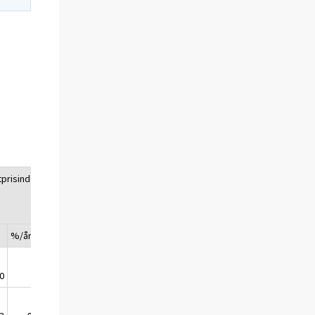
tprisindex
Basprisindex för
hemmamarknadsvaror
inkl. skatter
%/år
Index
%/år
0
100,0