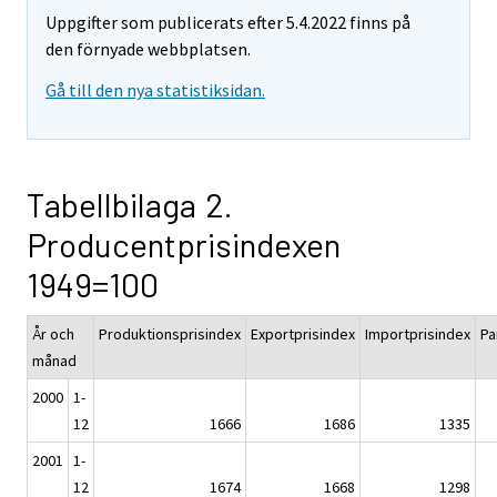
Uppgifter som publicerats efter 5.4.2022 finns på
den förnyade webbplatsen.
Gå till den nya statistiksidan.
Tabellbilaga 2.
Producentprisindexen
1949=100
År och
Produktionsprisindex
Exportprisindex
Importprisindex
Pa
månad
2000
1-
12
1666
1686
1335
2001
1-
12
1674
1668
1298