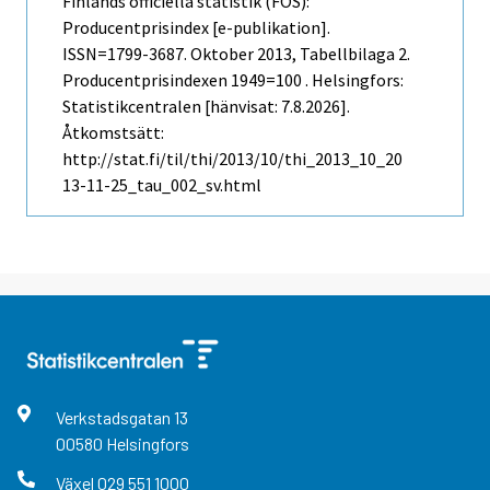
Finlands officiella statistik (FOS):
Producentprisindex [e-publikation].
ISSN=1799-3687.
Oktober
2013, Tabellbilaga 2.
Producentprisindexen 1949=100 . Helsingfors:
Statistikcentralen [hänvisat: 7.8.2026].
Åtkomstsätt:
http://stat.fi/til/thi/2013/10/thi_2013_10_20
13-11-25_tau_002_sv.html
Verkstadsgatan
13
00580
Helsingfors
Växel
029 551 1000