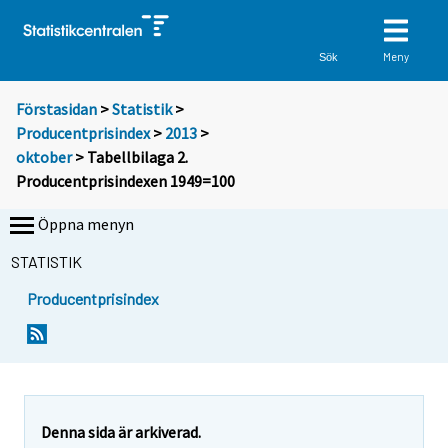
Meny
Sök
Förstasidan
>
Statistik
>
Producentprisindex
>
2013
>
oktober
> Tabellbilaga 2.
Producentprisindexen 1949=100
Öppna menyn
STATISTIK
Producentprisindex
Denna sida är arkiverad.