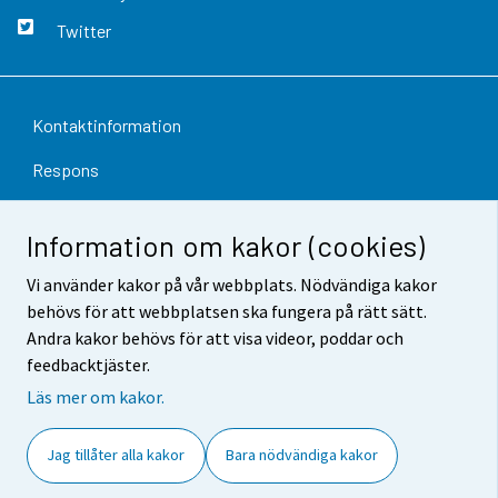
Twitter
Kontaktinformation
Respons
Användarvillkor
Information om kakor (cookies)
Dataskydd
Vi använder kakor på vår webbplats. Nödvändiga kakor
Tillgänglighet
behövs för att webbplatsen ska fungera på rätt sätt.
Andra kakor behövs för att visa videor, poddar och
Information om webbplatsen
feedbacktjäster.
Cookie-inställningar
Läs mer om kakor.
Jag tillåter alla kakor
Bara nödvändiga kakor