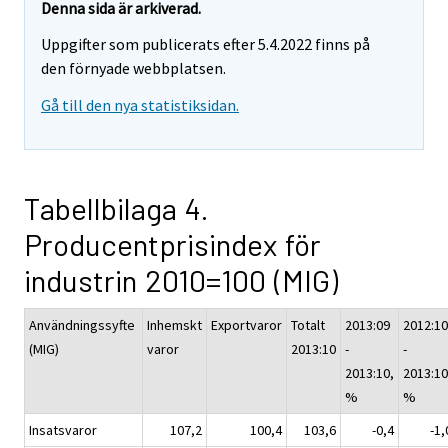
Denna sida är arkiverad.
Uppgifter som publicerats efter 5.4.2022 finns på
den förnyade webbplatsen.
Gå till den nya statistiksidan.
Tabellbilaga 4.
Producentprisindex för
industrin 2010=100 (MIG)
Användningssyfte
Inhemskt
Exportvaror
Totalt
2013:09
2012:10
(MIG)
varor
2013:10
-
-
2013:10,
2013:10
%
%
Insatsvaror
107,2
100,4
103,6
-0,4
-1,