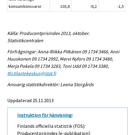
konsumtionsvaror
103,8
-0,2
-1,5
Källa: Producentprisindex 2013, oktober.
Statistikcentralen
Förfrågningar: Anna-Riikka Pitkänen 09 1734 3466, Anni
Huuskonen 09 1734 2992, Mervi Nyfors 09 1734 3480,
Merja Pokela 09 1734 3283, Toni Udd 09 1734 3380,
thi.tilastokeskus@stat.fi
Ansvarig statistikdirektör: Leena Storgårds
Uppdaterad 25.11.2013
Instruktion för hänvisning
:
Finlands officiella statistik (FOS):
Producentprisindex [e-publikation].