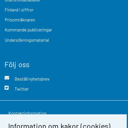
Finland i siffror
Prisomräknaren
Kommande publiceringar
Undersökningsmaterial
Följ oss
Beställ nyhetsbrev
Twitter
Kontaktinformation
Information om kakor (cookies)
Respons