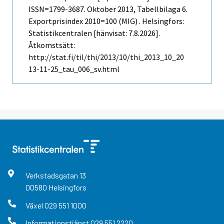
ISSN=1799-3687.
Oktober
2013, Tabellbilaga 6.
Exportprisindex 2010=100 (MIG) . Helsingfors:
Statistikcentralen [hänvisat: 7.8.2026].
Åtkomstsätt:
http://stat.fi/til/thi/2013/10/thi_2013_10_20
13-11-25_tau_006_sv.html
Verkstadsgatan
13
00580
Helsingfors
Växel
029 551 1000
Informationstjänst
029 551 2220