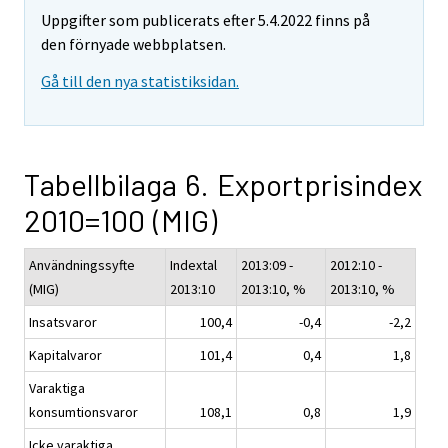
Uppgifter som publicerats efter 5.4.2022 finns på
den förnyade webbplatsen.
Gå till den nya statistiksidan.
Tabellbilaga 6. Exportprisindex
2010=100 (MIG)
Användningssyfte
Indextal
2013:09 -
2012:10 -
(MIG)
2013:10
2013:10, %
2013:10, %
Insatsvaror
100,4
-0,4
-2,2
Kapitalvaror
101,4
0,4
1,8
Varaktiga
konsumtionsvaror
108,1
0,8
1,9
Icke varaktiga