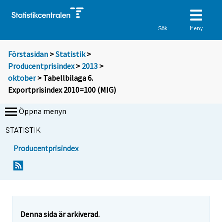
Meny
Sök
Förstasidan
>
Statistik
>
Producentprisindex
>
2013
>
oktober
> Tabellbilaga 6.
Exportprisindex 2010=100 (MIG)
Öppna menyn
STATISTIK
Producentprisindex
Denna sida är arkiverad.