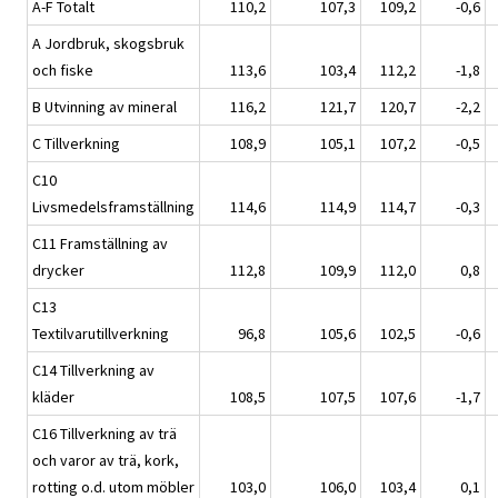
A-F Totalt
110,2
107,3
109,2
-0,6
A Jordbruk, skogsbruk
och fiske
113,6
103,4
112,2
-1,8
B Utvinning av mineral
116,2
121,7
120,7
-2,2
C Tillverkning
108,9
105,1
107,2
-0,5
C10
Livsmedelsframställning
114,6
114,9
114,7
-0,3
C11 Framställning av
drycker
112,8
109,9
112,0
0,8
C13
Textilvarutillverkning
96,8
105,6
102,5
-0,6
C14 Tillverkning av
kläder
108,5
107,5
107,6
-1,7
C16 Tillverkning av trä
och varor av trä, kork,
rotting o.d. utom möbler
103,0
106,0
103,4
0,1