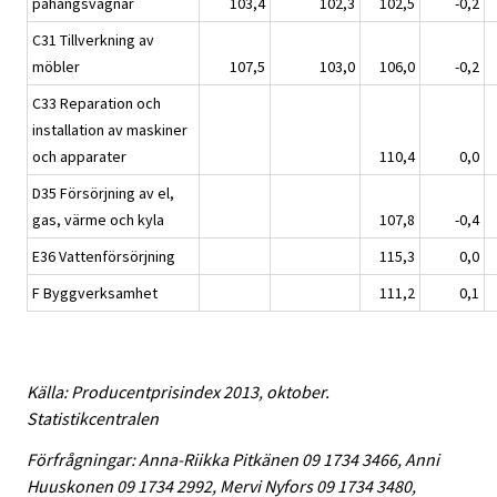
påhängsvagnar
103,4
102,3
102,5
-0,2
C31 Tillverkning av
möbler
107,5
103,0
106,0
-0,2
C33 Reparation och
installation av maskiner
och apparater
110,4
0,0
D35 Försörjning av el,
gas, värme och kyla
107,8
-0,4
E36 Vattenförsörjning
115,3
0,0
F Byggverksamhet
111,2
0,1
Källa: Producentprisindex 2013, oktober.
Statistikcentralen
Förfrågningar: Anna-Riikka Pitkänen 09 1734 3466, Anni
Huuskonen 09 1734 2992, Mervi Nyfors 09 1734 3480,