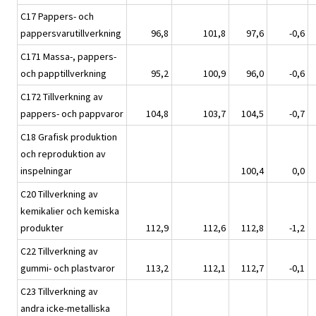
C17 Pappers- och
pappersvarutillverkning
96,8
101,8
97,6
-0,6
C171 Massa-, pappers-
och papptillverkning
95,2
100,9
96,0
-0,6
C172 Tillverkning av
pappers- och pappvaror
104,8
103,7
104,5
-0,7
C18 Grafisk produktion
och reproduktion av
inspelningar
100,4
0,0
C20 Tillverkning av
kemikalier och kemiska
produkter
112,9
112,6
112,8
-1,2
C22 Tillverkning av
gummi- och plastvaror
113,2
112,1
112,7
-0,1
C23 Tillverkning av
andra icke-metalliska