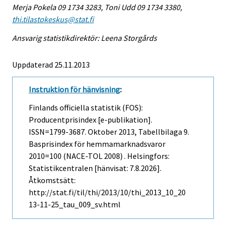
Merja Pokela 09 1734 3283, Toni Udd 09 1734 3380,
thi.tilastokeskus@stat.fi
Ansvarig statistikdirektör: Leena Storgårds
Uppdaterad 25.11.2013
Instruktion för hänvisning
:
Finlands officiella statistik (FOS):
Producentprisindex [e-publikation].
ISSN=1799-3687.
Oktober
2013, Tabellbilaga 9.
Basprisindex för hemmamarknadsvaror
2010=100 (NACE-TOL 2008) . Helsingfors:
Statistikcentralen [hänvisat: 7.8.2026].
Åtkomstsätt:
http://stat.fi/til/thi/2013/10/thi_2013_10_20
13-11-25_tau_009_sv.html