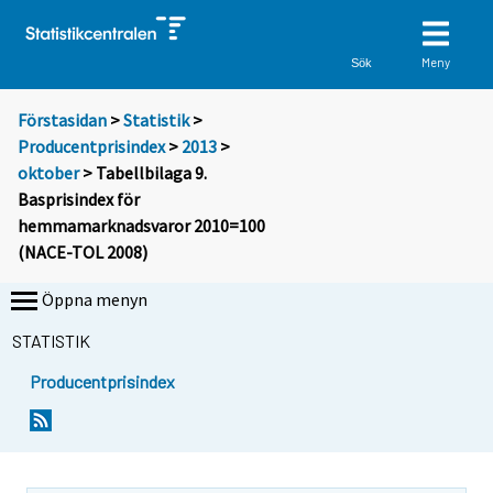
Meny
Sök
Förstasidan
>
Statistik
>
Producentprisindex
>
2013
>
oktober
> Tabellbilaga 9.
Basprisindex för
hemmamarknadsvaror 2010=100
(NACE-TOL 2008)
Öppna menyn
STATISTIK
Producentprisindex