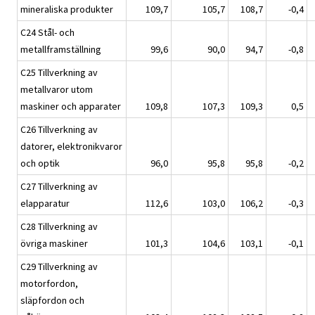
mineraliska produkter
109,7
105,7
108,7
-0,4
C24 Stål- och
metallframställning
99,6
90,0
94,7
-0,8
C25 Tillverkning av
metallvaror utom
maskiner och apparater
109,8
107,3
109,3
0,5
C26 Tillverkning av
datorer, elektronikvaror
och optik
96,0
95,8
95,8
-0,2
C27 Tillverkning av
elapparatur
112,6
103,0
106,2
-0,3
C28 Tillverkning av
övriga maskiner
101,3
104,6
103,1
-0,1
C29 Tillverkning av
motorfordon,
släpfordon och