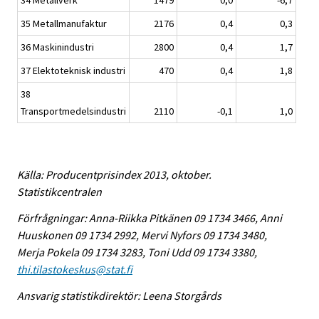
34 Metallverk
1479
0,0
-6,7
35 Metallmanufaktur
2176
0,4
0,3
36 Maskinindustri
2800
0,4
1,7
37 Elektoteknisk industri
470
0,4
1,8
38
Transportmedelsindustri
2110
-0,1
1,0
Källa: Producentprisindex 2013, oktober.
Statistikcentralen
Förfrågningar: Anna-Riikka Pitkänen 09 1734 3466, Anni
Huuskonen 09 1734 2992, Mervi Nyfors 09 1734 3480,
Merja Pokela 09 1734 3283, Toni Udd 09 1734 3380,
thi.tilastokeskus@stat.fi
Ansvarig statistikdirektör: Leena Storgårds