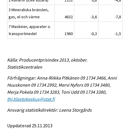
2 Råvaror (icke ätbara)
1252
0,8
-4,8
3 Mineraliska bränslen,
gas, el och värme
4632
-3,6
-7,8
7 Maskiner, apparater o.
transportmedel
1960
-0,3
-1,5
Källa: Producentprisindex 2013, oktober.
Statistikcentralen
Förfrågningar: Anna-Riikka Pitkänen 09 1734 3466, Anni
Huuskonen 09 1734 2992, Mervi Nyfors 09 1734 3480,
Merja Pokela 09 1734 3283, Toni Udd 09 1734 3380,
thi.tilastokeskus@stat.fi
Ansvarig statistikdirektör: Leena Storgårds
Uppdaterad 25.11.2013