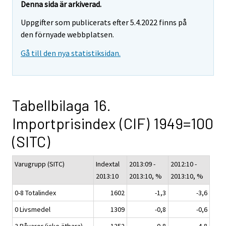
Denna sida är arkiverad.
Uppgifter som publicerats efter 5.4.2022 finns på
den förnyade webbplatsen.
Gå till den nya statistiksidan.
Tabellbilaga 16.
Importprisindex (CIF) 1949=100
(SITC)
Varugrupp (SITC)
Indextal
2013:09 -
2012:10 -
2013:10
2013:10, %
2013:10, %
0-8 Totalindex
1602
-1,3
-3,6
0 Livsmedel
1309
-0,8
-0,6