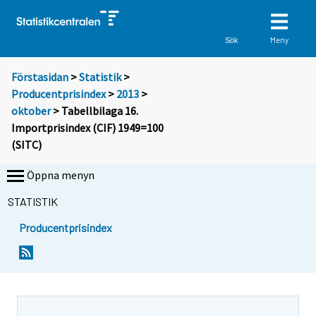
Meny
Sök
Förstasidan
>
Statistik
>
Producentprisindex
>
2013
>
oktober
> Tabellbilaga 16.
Importprisindex (CIF) 1949=100
(SITC)
Öppna menyn
STATISTIK
Producentprisindex