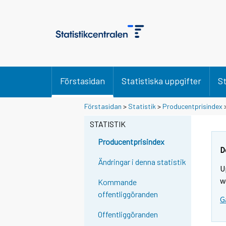
Förstasidan
Statistiska uppgifter
St
Förstasidan
>
Statistik
>
Producentprisindex
STATISTIK
Producentprisindex
D
Ändringar i denna statistik
U
w
Kommande
offentliggöranden
G
Offentliggöranden