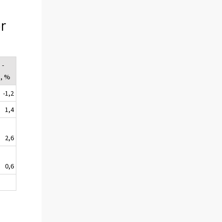
r
 -
1, %
-1,2
1,4
2,6
0,6