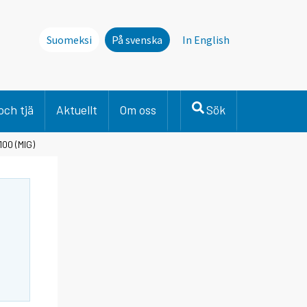
Suomeksi
På svenska
In English
och tjä
Aktuellt
Om oss
Sök
100 (MIG)