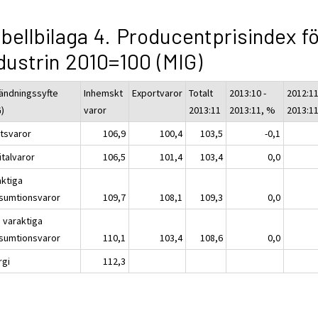
bellbilaga 4. Producentprisindex fö
dustrin 2010=100 (MIG)
ändningssyfte
Inhemskt
Exportvaror
Totalt
2013:10 -
2012:11
G)
varor
2013:11
2013:11, %
2013:1
atsvaror
106,9
100,4
103,5
-0,1
italvaror
106,5
101,4
103,4
0,0
aktiga
sumtionsvaror
109,7
108,1
109,3
0,0
e varaktiga
sumtionsvaror
110,1
103,4
108,6
0,0
rgi
112,3