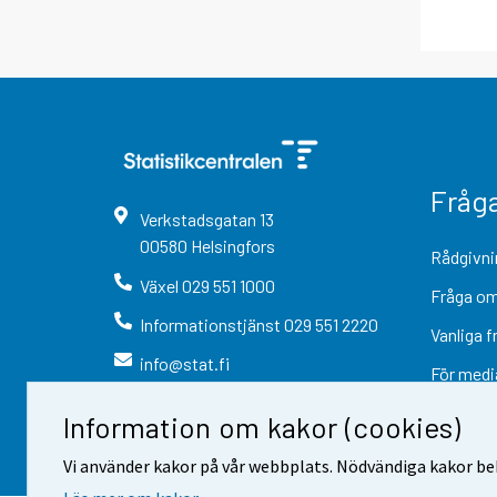
Fråg
Verkstadsgatan
13
00580
Helsingfors
Rådgivni
Växel
029 551 1000
Fråga om
Informationstjänst
029 551 2220
Vanliga f
info@stat.fi
För medi
Information om kakor (cookies)
Vi använder kakor på vår webbplats. Nödvändiga kakor beh