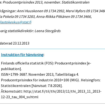
a: Producentprisindex 2013, november. Statistikcentralen
rågningar: Anni Huuskonen 09 1734 2992, Mervi Nyfors 09 1734 348
a Pokela 09 1734 3283, Anna-Riikka Pitkänen 09 1734 3466,
tilastokeskus@stat.fi
arig statistikdirektör: Leena Storgårds
daterad 23.12.2013
Instruktion för hänvisning
:
Finlands officiella statistik (FOS): Producentprisindex [e-
publikation].
ISSN=1799-3687.
November
2013, Tabellbilaga 4.
Producentprisindex för industrin 2010=100 (MIG) . Helsingfors:
Statistikcentralen [hänvisat: 7.8.2026].
Åtkomstsätt: http://stat.fi/til/thi/2013/11/thi_2013_11_2013-
12-23_tau_004_sv.html