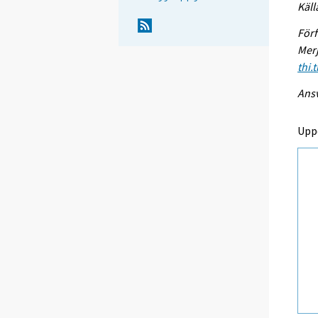
Käll
Förf
Merj
thi.
Ansv
Upp