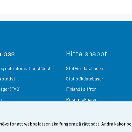
a oss
Hitta snabbt
ng och informationstjänst
StatFin-databasen
 statistik
Statistikdatabaser
rågor (FAQ)
Finland i siffror
a
Prisomräknaren
Kommande publiceringar
Undersökningsmaterial
övs för att webbplatsen ska fungera på rätt sätt. Andra kakor behö