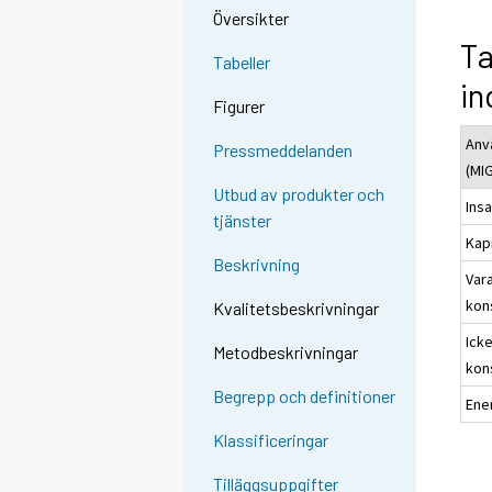
Översikter
Ta
Tabeller
in
Figurer
Anv
Pressmeddelanden
(MI
Utbud av produkter och
Ins
tjänster
Kap
Beskrivning
Var
kon
Kvalitetsbeskrivningar
Ick
Metodbeskrivningar
kon
Begrepp och definitioner
Ene
Klassificeringar
Tilläggsuppgifter