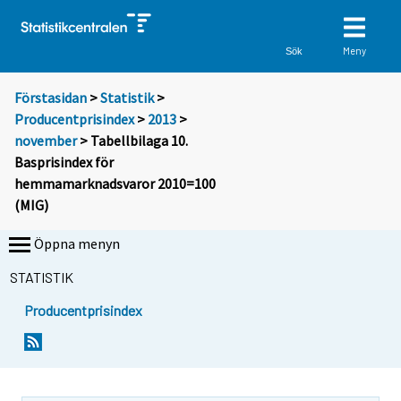
Meny
Sök
Förstasidan
>
Statistik
>
Producentprisindex
>
2013
>
november
> Tabellbilaga 10.
Basprisindex för
hemmamarknadsvaror 2010=100
(MIG)
Öppna menyn
STATISTIK
Producentprisindex