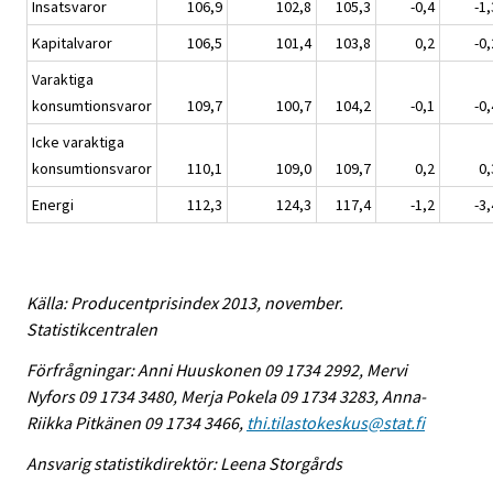
Insatsvaror
106,9
102,8
105,3
-0,4
-1,
Kapitalvaror
106,5
101,4
103,8
0,2
-0,
Varaktiga
konsumtionsvaror
109,7
100,7
104,2
-0,1
-0,
Icke varaktiga
konsumtionsvaror
110,1
109,0
109,7
0,2
0,
Energi
112,3
124,3
117,4
-1,2
-3,
Källa: Producentprisindex 2013, november.
Statistikcentralen
Förfrågningar: Anni Huuskonen 09 1734 2992, Mervi
Nyfors 09 1734 3480, Merja Pokela 09 1734 3283, Anna-
Riikka Pitkänen 09 1734 3466,
thi.tilastokeskus@stat.fi
Ansvarig statistikdirektör: Leena Storgårds