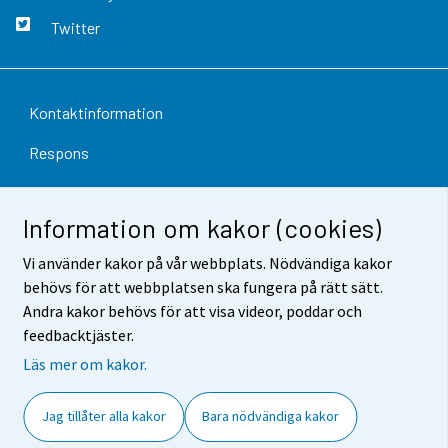
Twitter
Kontaktinformation
Respons
Användarvillkor
Information om kakor (cookies)
Dataskydd
Vi använder kakor på vår webbplats. Nödvändiga kakor
Tillgänglighet
behövs för att webbplatsen ska fungera på rätt sätt.
Andra kakor behövs för att visa videor, poddar och
Information om webbplatsen
feedbacktjäster.
Cookie-inställningar
Läs mer om kakor.
Jag tillåter alla kakor
Bara nödvändiga kakor