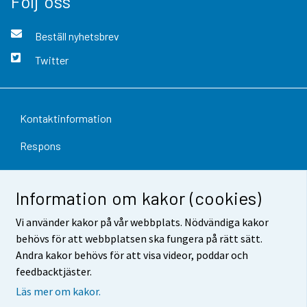
Följ oss
Beställ nyhetsbrev
Twitter
Kontaktinformation
Respons
Användarvillkor
Information om kakor (cookies)
Dataskydd
Vi använder kakor på vår webbplats. Nödvändiga kakor
Tillgänglighet
behövs för att webbplatsen ska fungera på rätt sätt.
Andra kakor behövs för att visa videor, poddar och
Information om webbplatsen
feedbacktjäster.
Cookie-inställningar
Läs mer om kakor.