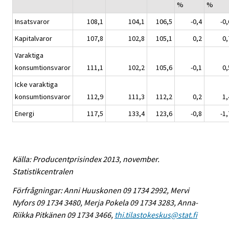
%
%
Insatsvaror
108,1
104,1
106,5
-0,4
-0,
Kapitalvaror
107,8
102,8
105,1
0,2
0,
Varaktiga
konsumtionsvaror
111,1
102,2
105,6
-0,1
0,
Icke varaktiga
konsumtionsvaror
112,9
111,3
112,2
0,2
1,
Energi
117,5
133,4
123,6
-0,8
-1,
Källa: Producentprisindex 2013, november.
Statistikcentralen
Förfrågningar: Anni Huuskonen 09 1734 2992, Mervi
Nyfors 09 1734 3480, Merja Pokela 09 1734 3283, Anna-
Riikka Pitkänen 09 1734 3466,
thi.tilastokeskus@stat.fi