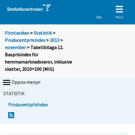
Meny
Sök
Förstasidan
>
Statistik
>
Producentprisindex
>
2013
>
november
> Tabellbilaga 12.
Basprisindex för
hemmamarknadsvaror, inklusive
skatter, 2010=100 (MIG)
Öppna menyn
STATISTIK
Producentprisindex