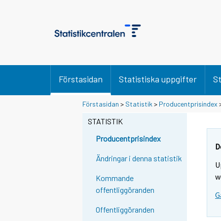
Förstasidan
Statistiska uppgifter
St
Förstasidan
>
Statistik
>
Producentprisindex
STATISTIK
Producentprisindex
D
Ändringar i denna statistik
U
w
Kommande
offentliggöranden
G
Offentliggöranden