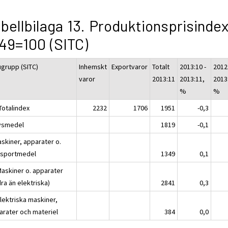
bellbilaga 13. Produktionsprisinde
49=100 (SITC)
ugrupp (SITC)
Inhemskt
Exportvaror
Totalt
2013:10 -
2012:
varor
2013:11
2013:11,
2013
%
%
Totalindex
2232
1706
1951
-0,3
ivsmedel
1819
-0,1
askiner, apparater o.
nsportmedel
1349
0,1
Maskiner o. apparater
ra än elektriska)
2841
0,3
lektriska maskiner,
arater och materiel
384
0,0