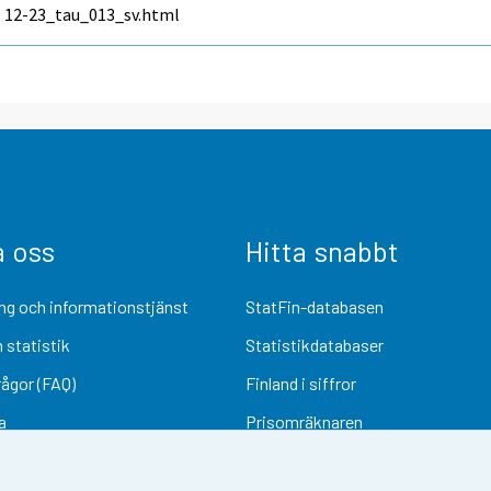
12-23_tau_013_sv.html
a oss
Hitta snabbt
ng och informationstjänst
StatFin-databasen
 statistik
Statistikdatabaser
rågor (FAQ)
Finland i siffror
a
Prisomräknaren
Kommande publiceringar