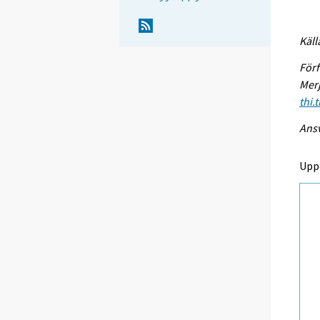
Käll
Förf
Merj
thi.
Ansv
Upp