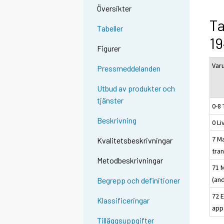
Översikter
Ta
Tabeller
19
Figurer
Var
Pressmeddelanden
Utbud av produkter och
tjänster
0-8 
Beskrivning
0 L
7 M
Kvalitetsbeskrivningar
tra
Metodbeskrivningar
71 
(and
Begrepp och definitioner
72 E
Klassificeringar
app
Tilläggsuppgifter