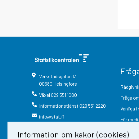
Fråg
Verkstadsgatan
13
00580
Helsingfors
Rådgivni
Växel
029 551 1000
Fråga om
Informationstjänst
029 551 2220
Vanliga f
info@stat.fi
För medi
Information om kakor (cookies)