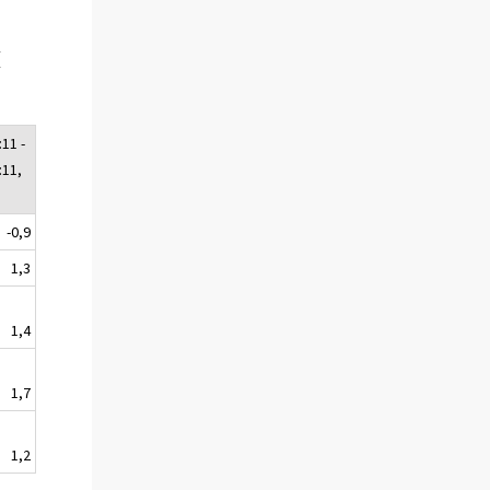
x
11 -
:11,
-0,9
1,3
1,4
1,7
1,2