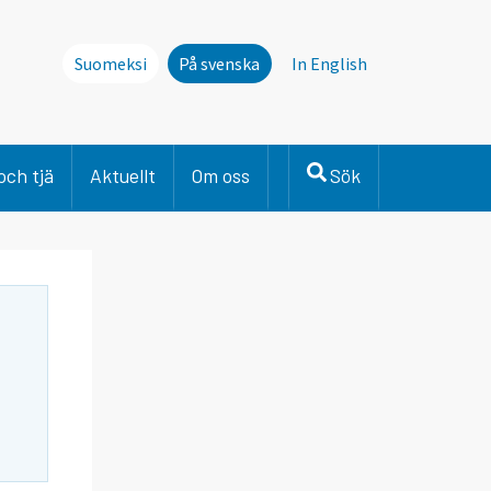
Suomeksi
På svenska
In English
och tjä
Aktuellt
Om oss
Sök