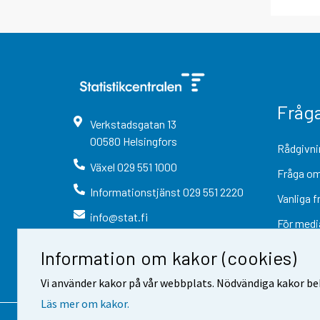
Fråg
Verkstadsgatan
13
00580
Helsingfors
Rådgivni
Växel
029 551 1000
Fråga om
Informationstjänst
029 551 2220
Vanliga f
info@stat.fi
För medi
Information om kakor (cookies)
Vi använder kakor på vår webbplats. Nödvändiga kakor beh
Läs mer om kakor.