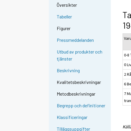
Översikter
Ta
Tabeller
19
Figurer
Var
Pressmeddelanden
Utbud av produkter och
0-8 
tjänster
0 L
Beskrivning
2 Rå
Kvalitetsbeskrivningar
6 B
7 M
Metodbeskrivningar
tra
Begrepp och definitioner
Klassificeringar
Käll
Tilläggsuppgifter