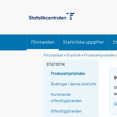
Förstasidan
Statistiska uppgifter
St
Förstasidan
>
Statistik
>
Producentprisindex
STATISTIK
Producentprisindex
D
Ändringar i denna statistik
U
w
Kommande
offentliggöranden
G
Offentliggöranden