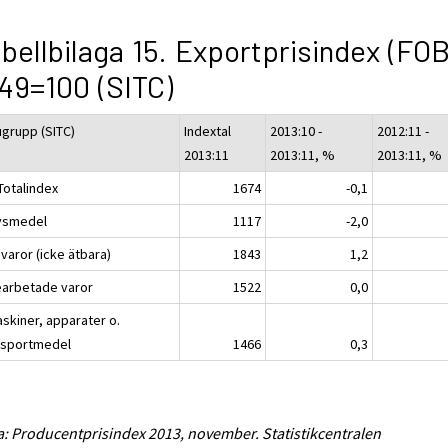
bellbilaga 15. Exportprisindex (FOB
49=100 (SITC)
ugrupp (SITC)
Indextal
2013:10 -
2012:11 -
2013:11
2013:11, %
2013:11, %
Totalindex
1674
-0,1
ivsmedel
1117
-2,0
varor (icke ätbara)
1843
1,2
earbetade varor
1522
0,0
askiner, apparater o.
nsportmedel
1466
0,3
a: Producentprisindex 2013, november. Statistikcentralen