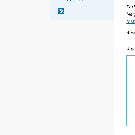
Förf
Merj
thi.
Ansv
Upp