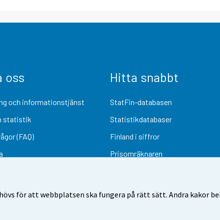
a oss
Hitta snabbt
ng och informationstjänst
StatFin-databasen
 statistik
Statistikdatabaser
rågor (FAQ)
Finland i siffror
a
Prisomräknaren
Kommande publiceringar
Undersökningsmaterial
övs för att webbplatsen ska fungera på rätt sätt. Andra kakor behö