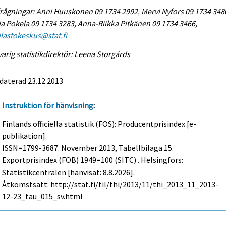
rågningar: Anni Huuskonen 09 1734 2992, Mervi Nyfors 09 1734 348
a Pokela 09 1734 3283, Anna-Riikka Pitkänen 09 1734 3466,
tilastokeskus@stat.fi
arig statistikdirektör: Leena Storgårds
daterad 23.12.2013
Instruktion för hänvisning
:
Finlands officiella statistik (FOS): Producentprisindex [e-
publikation].
ISSN=1799-3687.
November
2013, Tabellbilaga 15.
Exportprisindex (FOB) 1949=100 (SITC) . Helsingfors:
Statistikcentralen [hänvisat: 8.8.2026].
Åtkomstsätt: http://stat.fi/til/thi/2013/11/thi_2013_11_2013-
12-23_tau_015_sv.html