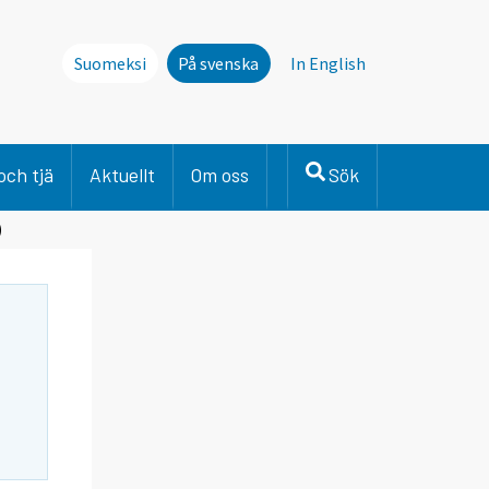
Suomeksi
På svenska
In English
och tjä
Aktuellt
Om oss
Sök
)