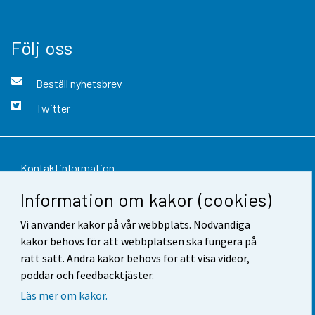
Följ oss
Beställ nyhetsbrev
Twitter
Kontaktinformation
Information om kakor (cookies)
Respons
Vi använder kakor på vår webbplats. Nödvändiga
Användarvillkor
kakor behövs för att webbplatsen ska fungera på
Dataskydd
rätt sätt. Andra kakor behövs för att visa videor,
poddar och feedbacktjäster.
Tillgänglighet
Läs mer om kakor.
Information om webbplatsen