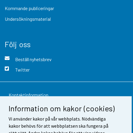
Kommande publiceringar
Undersökningsmaterial
Följ oss
Beställ nyhetsbrev
Twitter
Kontaktinformation
Information om kakor (cookies)
Respons
Vi använder kakor på vår webbplats. Nödvändiga
Användarvillkor
kakor behövs för att webbplatsen ska fungera på
Dataskydd
rätt sätt. Andra kakor behövs för att visa videor,