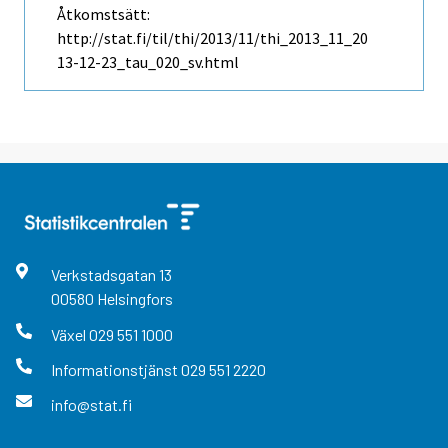
Åtkomstsätt:
http://stat.fi/til/thi/2013/11/thi_2013_11_20
13-12-23_tau_020_sv.html
Verkstadsgatan
13
00580
Helsingfors
Växel
029 551 1000
Informationstjänst
029 551 2220
info@stat.fi