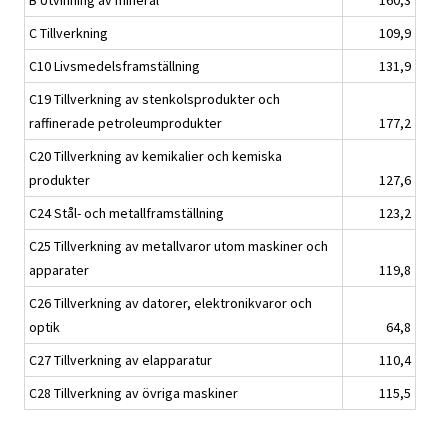
B Utvinning av mineral
160,3
C Tillverkning
109,9
C10 Livsmedelsframställning
131,9
C19 Tillverkning av stenkolsprodukter och
raffinerade petroleumprodukter
177,2
C20 Tillverkning av kemikalier och kemiska
produkter
127,6
C24 Stål- och metallframställning
123,2
C25 Tillverkning av metallvaror utom maskiner och
apparater
119,8
C26 Tillverkning av datorer, elektronikvaror och
optik
64,8
C27 Tillverkning av elapparatur
110,4
C28 Tillverkning av övriga maskiner
115,5