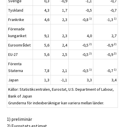
Sverige
0,3
-0,9
-1,1
-0,7
Tyskland
4,3
1,7
-0,5
-0,7
1)
1)
Frankrike
4,6
2,3
-0,8
-1,3
Förenade
kungariket
9,1
2,3
4,0
2,7
2)
2)
Euroområdet
5,6
2,4
-0,5
-0,9
2)
2)
EU-27
5,6
2,5
-0,5
-0,9
Förenta
1)
1)
Staterna
7,8
2,1
-0,5
-0,7
Japan
1,3
-1,1
3,3
3,4
Källor: Statistikcentralen, Eurostat, U.S. Department of Labour,
Bank of Japan
Grunderna för indexberäknigar kan variera mellan länder.
1) preliminär
2) Eurostats estimat