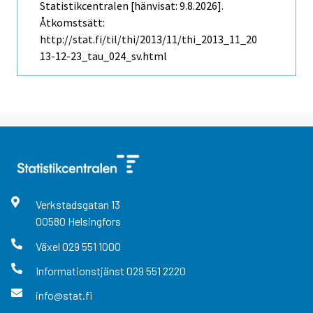
Statistikcentralen [hänvisat: 9.8.2026].
Åtkomstsätt:
http://stat.fi/til/thi/2013/11/thi_2013_11_20
13-12-23_tau_024_sv.html
Verkstadsgatan
13
00580
Helsingfors
Växel
029 551 1000
Informationstjänst
029 551 2220
info@stat.fi