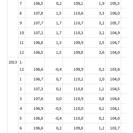
7
106,5
0,2
109,1
1,9
105,5
-0
8
107,8
1,5
110,6
3,3
106,0
0,
9
107,7
1,7
110,7
3,2
105,7
0,
10
107,2
1,7
110,3
3,2
104,9
0,
11
106,8
1,3
109,9
2,5
104,7
0,
12
106,5
1,5
109,8
2,6
104,0
0,
2013
1-
12
106,6
-0,4
109,9
0,2
103,6
-1
1
106,7
0,7
110,2
2,0
104,0
-0
2
107,3
0,1
110,8
1,1
104,5
-0
3
107,6
0,0
110,9
0,8
104,8
-1
4
106,9
-0,5
110,0
0,1
104,1
-1
5
106,8
-0,4
110,0
0,2
104,0
-1
6
106,6
0,2
109,8
1,2
103,7
-1