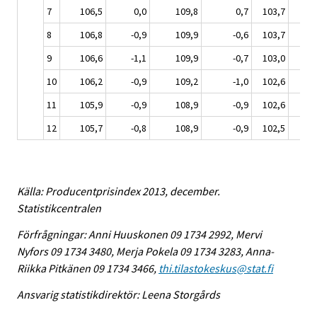
7
106,5
0,0
109,8
0,7
103,7
-1
8
106,8
-0,9
109,9
-0,6
103,7
-2
9
106,6
-1,1
109,9
-0,7
103,0
-2
10
106,2
-0,9
109,2
-1,0
102,6
-2
11
105,9
-0,9
108,9
-0,9
102,6
-2
12
105,7
-0,8
108,9
-0,9
102,5
-1
Källa: Producentprisindex 2013, december.
Statistikcentralen
Förfrågningar: Anni Huuskonen 09 1734 2992, Mervi
Nyfors 09 1734 3480, Merja Pokela 09 1734 3283, Anna-
Riikka Pitkänen 09 1734 3466,
thi.tilastokeskus@stat.fi
Ansvarig statistikdirektör: Leena Storgårds