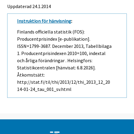
Uppdaterad 24.1.2014
Instruktion för hänvisning
:
Finlands officiella statistik (FOS):
Producentprisindex [e-publikation].
ISSN=1799-3687.
December
2013, Tabellbilaga
1. Producentprisindexen 2010=100, indextal
och årliga förändringar . Helsingfors:
Statistikcentralen [hänvisat: 6.8.2026].
Åtkomstsätt:
http://stat.fi/til/thi/2013/12/thi_2013_12_20
14-01-24_tau_001_sv.html