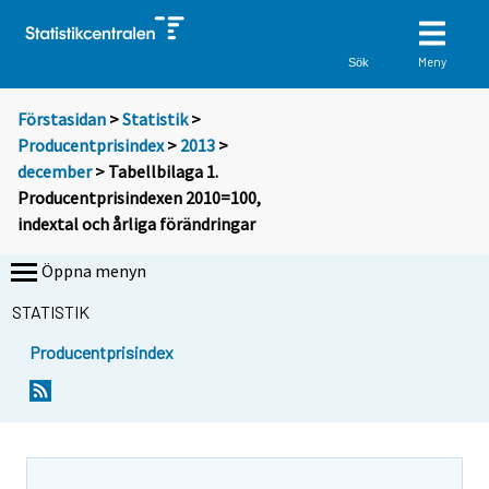
Meny
Sök
Förstasidan
>
Statistik
>
Producentprisindex
>
2013
>
december
> Tabellbilaga 1.
Producentprisindexen 2010=100,
indextal och årliga förändringar
Öppna menyn
STATISTIK
Producentprisindex