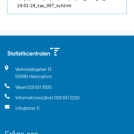
14-01-24_tau_007_sv.html
Verkstadsgatan
13
00580
Helsingfors
Växel
029 551 1000
Informationstjänst
029 551 2220
info@stat.fi
Fråga oss