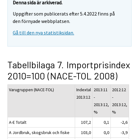
Denna sida är arkiverad.
Uppgifter som publicerats efter 5.4.2022 finns på
den förnyade webbplatsen.
Gå till den nya statistiksidan.
Tabellbilaga 7. Importprisindex
2010=100 (NACE-TOL 2008)
Varugruppen (NACE-TOL)
Indextal
2013:11
2012:12
2013:12
-
-
2013:12,
2013:12,
%
%
A-E Totalt
107,2
0,1
-2,6
A Jordbruk, skogsbruk och fiske
103,0
0,0
-3,9