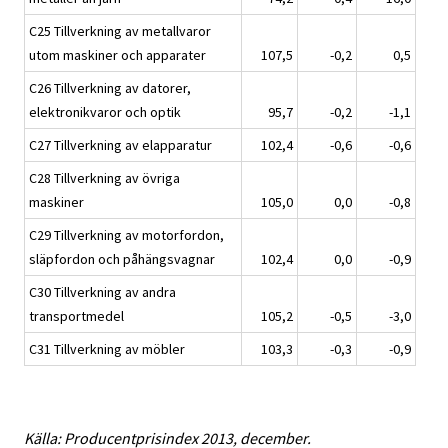
C25 Tillverkning av metallvaror
utom maskiner och apparater
107,5
-0,2
0,5
C26 Tillverkning av datorer,
elektronikvaror och optik
95,7
-0,2
-1,1
C27 Tillverkning av elapparatur
102,4
-0,6
-0,6
C28 Tillverkning av övriga
maskiner
105,0
0,0
-0,8
C29 Tillverkning av motorfordon,
släpfordon och påhängsvagnar
102,4
0,0
-0,9
C30 Tillverkning av andra
transportmedel
105,2
-0,5
-3,0
C31 Tillverkning av möbler
103,3
-0,3
-0,9
Källa: Producentprisindex 2013, december.