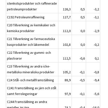
stenkolsprodukter och raffinerade
petroleumprodukter
126,3
0,5
-3,2
C192 Petroleumraffinering
127,7
0,5
-3,1
C20 Tillverkning av kemikalier och
kemiska produkter
112,0
0,0
-2,9
C21 Tillverkning av farmaceutiska
basprodukter och läkemedel
102,8
0,0
-0,2
C22 Tillverkning av gummi- och
plastvaror
112,5
-0,6
0,1
C23 Tillverkning av andra icke-
metalliska mineraliska produkter
105,2
-0,1
-0,8
C24 Stål- och metallframställning
88,9
-0,5
-9,4
C241 Framställning av järn och stål
samt ferrolegeringar
97,9
-0,1
-5,6
C244 Framställning av andra
metaller än järn
74,2
-0,4
-16,0