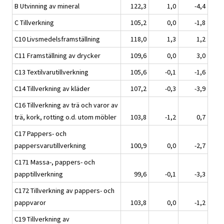
B Utvinning av mineral
122,3
1,0
-4,4
C Tillverkning
105,2
0,0
-1,8
C10 Livsmedelsframställning
118,0
1,3
1,2
C11 Framställning av drycker
109,6
0,0
3,0
C13 Textilvarutillverkning
105,6
-0,1
-1,6
C14 Tillverkning av kläder
107,2
-0,3
-3,9
C16 Tillverkning av trä och varor av
trä, kork, rotting o.d. utom möbler
103,8
-1,2
0,7
C17 Pappers- och
pappersvarutillverkning
100,9
0,0
-2,7
C171 Massa-, pappers- och
papptillverkning
99,6
-0,1
-3,3
C172 Tillverkning av pappers- och
pappvaror
103,8
0,0
-1,2
C19 Tillverkning av