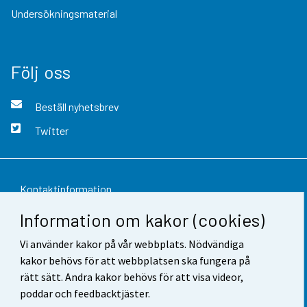
Undersökningsmaterial
Följ oss
Beställ nyhetsbrev
Twitter
Kontaktinformation
Information om kakor (cookies)
Respons
Vi använder kakor på vår webbplats. Nödvändiga
Användarvillkor
kakor behövs för att webbplatsen ska fungera på
Dataskydd
rätt sätt. Andra kakor behövs för att visa videor,
poddar och feedbacktjäster.
Tillgänglighet