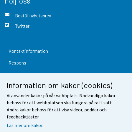
Följ oss
Beställ nyhetsbrev
Twitter
Kontaktinformation
Respons
Användarvillkor
Information om kakor (cookies)
Dataskydd
Vi använder kakor på vår webbplats. Nödvändiga kakor
Tillgänglighet
behövs för att webbplatsen ska fungera på rätt sätt.
Andra kakor behövs för att visa videor, poddar och
Information om webbplatsen
feedbacktjäster.
Cookie-inställningar
Läs mer om kakor.