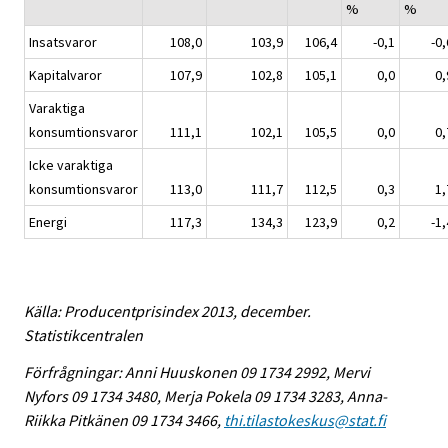
%
%
Insatsvaror
108,0
103,9
106,4
-0,1
-0,
Kapitalvaror
107,9
102,8
105,1
0,0
0,
Varaktiga
konsumtionsvaror
111,1
102,1
105,5
0,0
0,
Icke varaktiga
konsumtionsvaror
113,0
111,7
112,5
0,3
1,
Energi
117,3
134,3
123,9
0,2
-1,
Källa: Producentprisindex 2013, december.
Statistikcentralen
Förfrågningar: Anni Huuskonen 09 1734 2992, Mervi
Nyfors 09 1734 3480, Merja Pokela 09 1734 3283, Anna-
Riikka Pitkänen 09 1734 3466,
thi.tilastokeskus@stat.fi