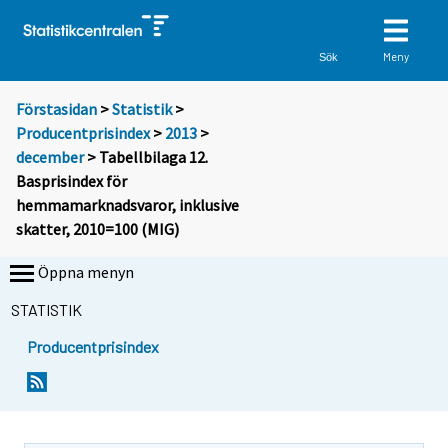
Meny
Sök
Förstasidan
>
Statistik
>
Producentprisindex
>
2013
>
december
> Tabellbilaga 12.
Basprisindex för
hemmamarknadsvaror, inklusive
skatter, 2010=100 (MIG)
Öppna menyn
STATISTIK
Producentprisindex