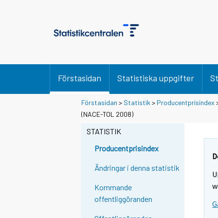
Förstasidan
Statistiska uppgifter
St
Förstasidan
>
Statistik
>
Producentprisindex
(NACE-TOL 2008)
STATISTIK
Producentprisindex
D
Ändringar i denna statistik
U
w
Kommande
offentliggöranden
G