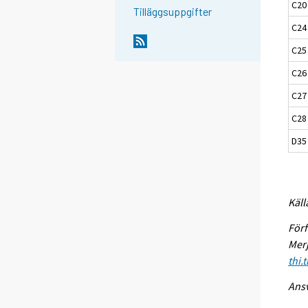
C20
Tilläggsuppgifter
C24 
C25
C26 
C27 
C28 
D35 
Käll
Förf
Merj
thi.
Ansv