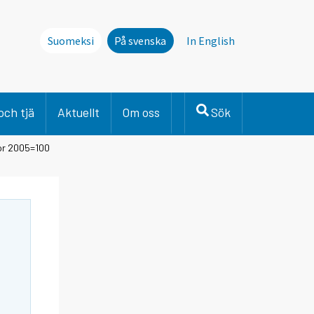
Suomeksi
På svenska
In English
och tjä
Aktuellt
Om oss
Sök
or 2005=100