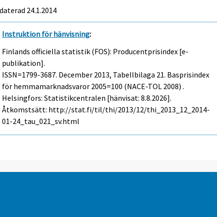
daterad 24.1.2014
Instruktion för hänvisning
:
Finlands officiella statistik (FOS): Producentprisindex [e-
publikation].
ISSN=1799-3687.
December
2013, Tabellbilaga 21. Basprisindex
för hemmamarknadsvaror 2005=100 (NACE-TOL 2008) .
Helsingfors: Statistikcentralen [hänvisat: 8.8.2026].
Åtkomstsätt: http://stat.fi/til/thi/2013/12/thi_2013_12_2014-
01-24_tau_021_sv.html