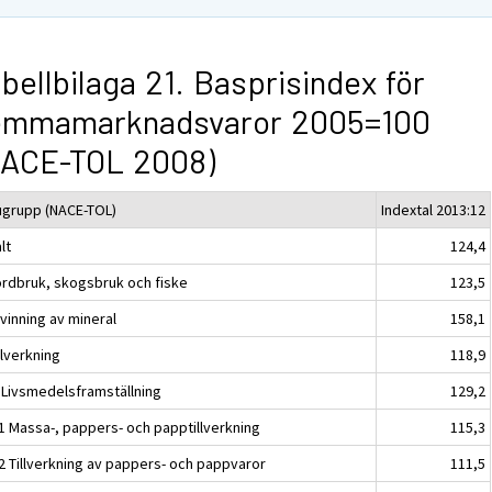
bellbilaga 21. Basprisindex för
emmamarknadsvaror 2005=100
NACE-TOL 2008)
ugrupp (NACE-TOL)
Indextal 2013:12
lt
124,4
ordbruk, skogsbruk och fiske
123,5
vinning av mineral
158,1
llverkning
118,9
 Livsmedelsframställning
129,2
1 Massa-, pappers- och papptillverkning
115,3
2 Tillverkning av pappers- och pappvaror
111,5