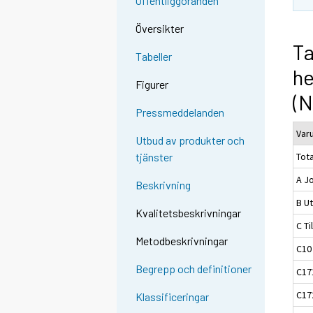
Offentliggöranden
Översikter
Ta
Tabeller
h
Figurer
(
Pressmeddelanden
Var
Utbud av produkter och
Tota
tjänster
A J
Beskrivning
B Ut
Kvalitetsbeskrivningar
C Ti
Metodbeskrivningar
C10
Begrepp och definitioner
C17
C17
Klassificeringar