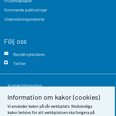
Prisomräknaren
Kommande publiceringar
Undersökningsmaterial
Följ oss
Beställ nyhetsbrev
Twitter
Kontaktinformation
Information om kakor (cookies)
Respons
Vi använder kakor på vår webbplats. Nödvändiga
Användarvillkor
kakor behövs för att webbplatsen ska fungera på