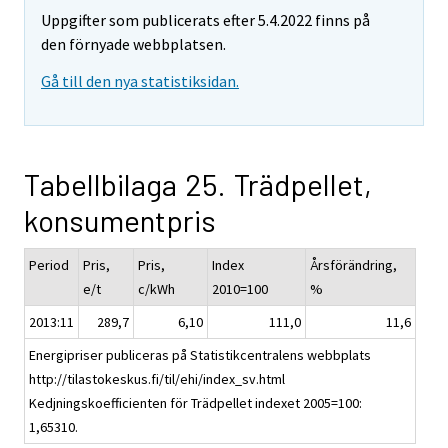
Uppgifter som publicerats efter 5.4.2022 finns på
den förnyade webbplatsen.
Gå till den nya statistiksidan.
Tabellbilaga 25. Trädpellet,
konsumentpris
Period
Pris,
Pris,
Index
Årsförändring,
e/t
c/kWh
2010=100
%
2013:11
289,7
6,10
111,0
11,6
Energipriser publiceras på Statistikcentralens webbplats
http://tilastokeskus.fi/til/ehi/index_sv.html
Kedjningskoefficienten för Trädpellet indexet 2005=100:
1,65310.