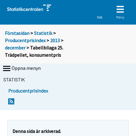
Meny
Sök
Förstasidan
>
Statistik
>
Producentprisindex
>
2013
>
december
> Tabellbilaga 25.
Trädpellet, konsumentpris
Öppna menyn
STATISTIK
Producentprisindex
Denna sida är arkiverad.