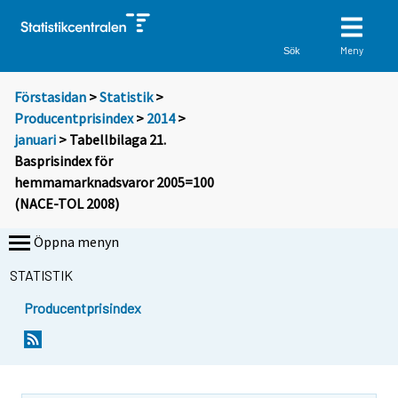
Meny
Sök
Förstasidan
>
Statistik
>
Producentprisindex
>
2014
>
januari
> Tabellbilaga 21.
Basprisindex för
hemmamarknadsvaror 2005=100
(NACE-TOL 2008)
Öppna menyn
STATISTIK
Producentprisindex