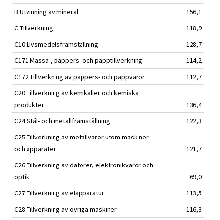
B Utvinning av mineral
156,1
C Tillverkning
118,9
C10 Livsmedelsframställning
128,7
C171 Massa-, pappers- och papptillverkning
114,2
C172 Tillverkning av pappers- och pappvaror
112,7
C20 Tillverkning av kemikalier och kemiska
produkter
136,4
C24 Stål- och metallframställning
122,3
C25 Tillverkning av metallvaror utom maskiner
och apparater
121,7
C26 Tillverkning av datorer, elektronikvaror och
optik
69,0
C27 Tillverkning av elapparatur
113,5
C28 Tillverkning av övriga maskiner
116,3