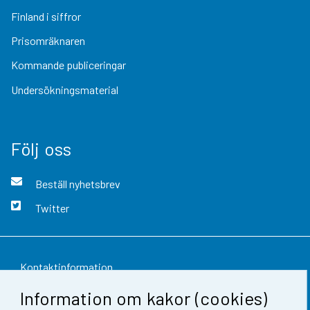
Finland i siffror
Prisomräknaren
Kommande publiceringar
Undersökningsmaterial
Följ oss
Beställ nyhetsbrev
Twitter
Kontaktinformation
Information om kakor (cookies)
Respons