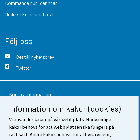
Kommande publiceringar
Undersökningsmaterial
Följ oss
Beställ nyhetsbrev
Twitter
Kontaktinformation
Information om kakor (cookies)
Respons
Vi använder kakor på vår webbplats. Nödvändiga
Användarvillkor
kakor behövs för att webbplatsen ska fungera på
Dataskydd
rätt sätt. Andra kakor behövs för att visa videor,