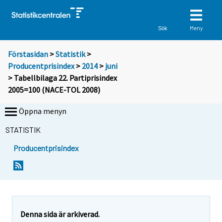
Meny
Sök
Förstasidan
>
Statistik
>
Producentprisindex
>
2014
>
juni
> Tabellbilaga 22. Partiprisindex
2005=100 (NACE-TOL 2008)
Öppna menyn
STATISTIK
Producentprisindex
Denna sida är arkiverad.