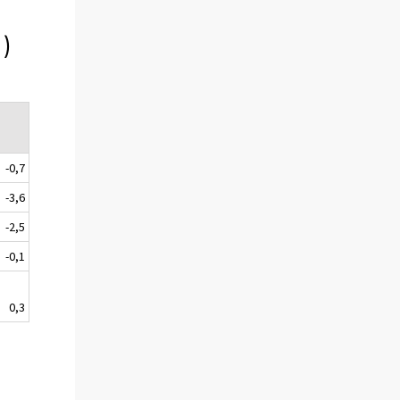
)
-0,7
-3,6
-2,5
-0,1
0,3