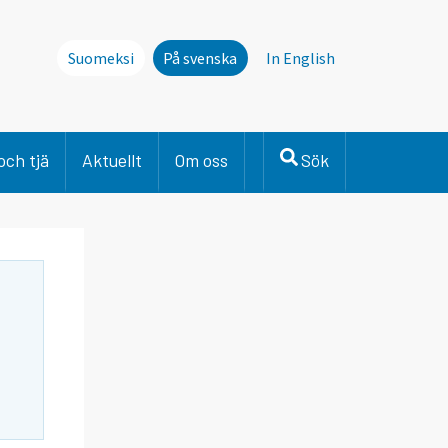
Suomeksi
På svenska
In English
och tjä
Aktuellt
Om oss
Sök