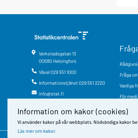
Fråg
Verkstadsgatan
13
00580
Helsingfors
Rådgivni
Växel
029 551 1000
Fråga om
Informationstjänst
029 551 2220
Vanliga f
info@stat.fi
För medi
Information om kakor (cookies)
Vi använder kakor på vår webbplats. Nödvändiga kakor beh
Läs mer om kakor.