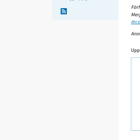
Förf
Merj
thi.
Ansv
Upp