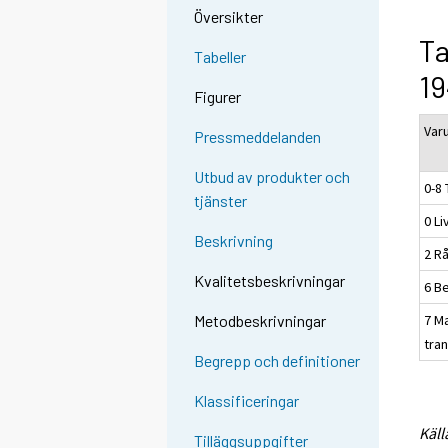
Översikter
Ta
Tabeller
19
Figurer
Var
Pressmeddelanden
Utbud av produkter och
0-8 
tjänster
0 L
Beskrivning
2 Rå
Kvalitetsbeskrivningar
6 B
7 M
Metodbeskrivningar
tra
Begrepp och definitioner
Klassificeringar
Käll
Tilläggsuppgifter