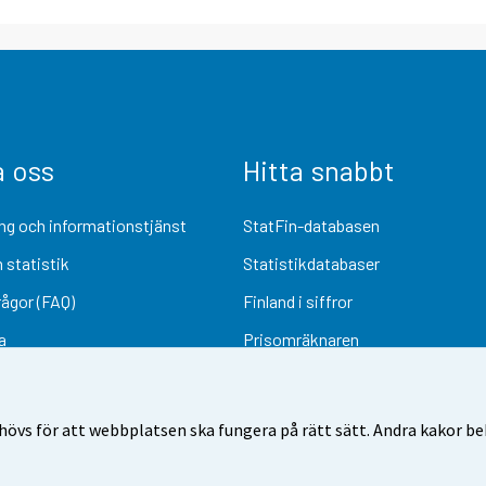
a oss
Hitta snabbt
ng och informationstjänst
StatFin-databasen
 statistik
Statistikdatabaser
rågor (FAQ)
Finland i siffror
a
Prisomräknaren
Kommande publiceringar
Undersökningsmaterial
övs för att webbplatsen ska fungera på rätt sätt. Andra kakor behö