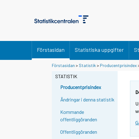
Förstasidan
Statistiska uppgifter
St
Förstasidan
>
Statistik
>
Producentprisindex
STATISTIK
Producentprisindex
D
Ändringar i denna statistik
U
w
Kommande
offentliggöranden
G
Offentliggöranden