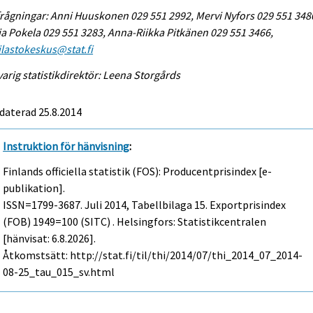
rågningar: Anni Huuskonen 029 551 2992, Mervi Nyfors 029 551 348
a Pokela 029 551 3283, Anna-Riikka Pitkänen 029 551 3466,
tilastokeskus@stat.fi
arig statistikdirektör: Leena Storgårds
daterad 25.8.2014
Instruktion för hänvisning
:
Finlands officiella statistik (FOS): Producentprisindex [e-
publikation].
ISSN=1799-3687.
Juli
2014, Tabellbilaga 15. Exportprisindex
(FOB) 1949=100 (SITC) . Helsingfors: Statistikcentralen
[hänvisat: 6.8.2026].
Åtkomstsätt: http://stat.fi/til/thi/2014/07/thi_2014_07_2014-
08-25_tau_015_sv.html