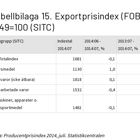
bellbilaga 15. Exportprisindex (FOB
49=100 (SITC)
ugrupp (SITC)
Indextal
2014:06 -
2013:07 -
2014:07
2014:07, %
2014:07, %
Totalindex
1681
-0,1
ivsmedel
1130
1,0
varor (icke ätbara)
1818
0,1
earbetade varor
1532
-0,4
askiner, apparater o.
nsportmedel
1461
-0,1
a: Producentprisindex 2014, juli. Statistikcentralen