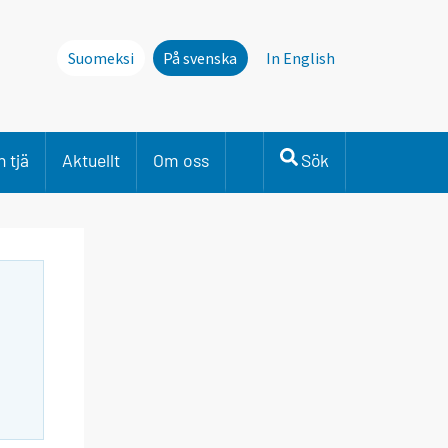
Suomeksi
På svenska
In English
 tjä
Aktuellt
Om oss
Sök