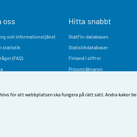
a oss
Hitta snabbt
ng och informationstjänst
StatFin-databasen
 statistik
Statistikdatabaser
frågor (FAQ)
Finland i siffror
ia
Prisomräknaren
Kommande publiceringar
Undersökningsmaterial
övs för att webbplatsen ska fungera på rätt sätt. Andra kakor behö
nvändarvillkor
Dataskydd
Tillgänglighet
Information o