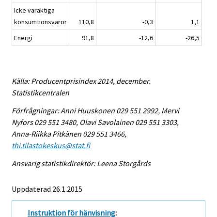
Icke varaktiga
konsumtionsvaror
110,8
-0,3
1,1
Energi
91,8
-12,6
-26,5
Källa: Producentprisindex 2014, december.
Statistikcentralen
Förfrågningar: Anni Huuskonen 029 551 2992, Mervi
Nyfors 029 551 3480, Olavi Savolainen 029 551 3303,
Anna-Riikka Pitkänen 029 551 3466,
thi.tilastokeskus@stat.fi
Ansvarig statistikdirektör: Leena Storgårds
Uppdaterad 26.1.2015
Instruktion för hänvisning
: