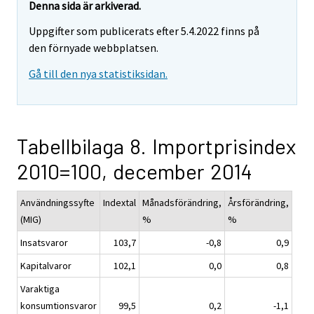
Denna sida är arkiverad.
Uppgifter som publicerats efter 5.4.2022 finns på
den förnyade webbplatsen.
Gå till den nya statistiksidan.
Tabellbilaga 8. Importprisindex
2010=100, december 2014
Användningssyfte
Indextal
Månadsförändring,
Årsförändring,
(MIG)
%
%
Insatsvaror
103,7
-0,8
0,9
Kapitalvaror
102,1
0,0
0,8
Varaktiga
konsumtionsvaror
99,5
0,2
-1,1