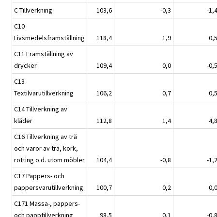
C Tillverkning
103,6
-0,3
-1,
C10
Livsmedelsframställning
118,4
1,9
0,
C11 Framställning av
drycker
109,4
0,0
-0,
C13
Textilvarutillverkning
106,2
0,7
0,
C14 Tillverkning av
kläder
112,8
1,4
4,
C16 Tillverkning av trä
och varor av trä, kork,
rotting o.d. utom möbler
104,4
-0,8
-1,
C17 Pappers- och
pappersvarutillverkning
100,7
0,2
0,
C171 Massa-, pappers-
och papptillverkning
98,5
0,1
-0,