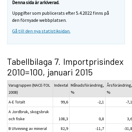
Denna sida är arkiverad.
Uppgifter som publicerats efter 5.4.2022 finns på
den förnyade webbplatsen.
Gå till den nya statistiksidan.
Tabellbilaga 7. Importprisindex
2010=100, januari 2015
Varugruppen (NACE-TOL
Indextal
Månadsförändring,
Årsförändring
2008)
%
%
A-E Totalt
99,6
-2,1
-7,
A Jordbruk, skogsbruk
och fiske
108,3
0,8
3,
B Utvinning av mineral
82,9
-11,7
-31,