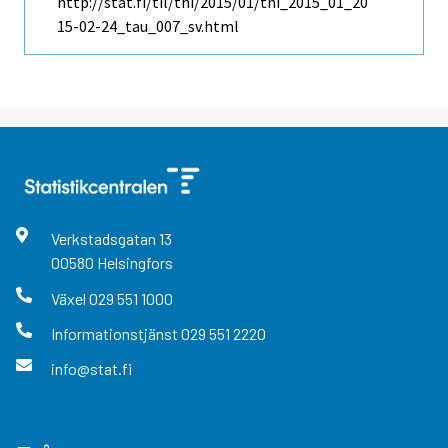
http://stat.fi/til/thi/2015/01/thi_2015_01_20
15-02-24_tau_007_sv.html
Verkstadsgatan
13
00580
Helsingfors
Växel
029 551 1000
Informationstjänst
029 551 2220
info@stat.fi