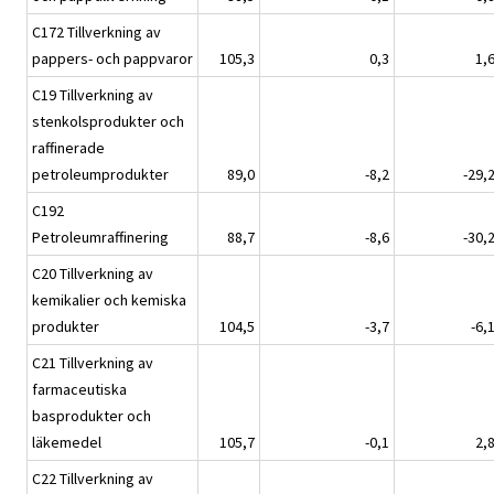
C172 Tillverkning av
pappers- och pappvaror
105,3
0,3
1,
C19 Tillverkning av
stenkolsprodukter och
raffinerade
petroleumprodukter
89,0
-8,2
-29,
C192
Petroleumraffinering
88,7
-8,6
-30,
C20 Tillverkning av
kemikalier och kemiska
produkter
104,5
-3,7
-6,
C21 Tillverkning av
farmaceutiska
basprodukter och
läkemedel
105,7
-0,1
2,
C22 Tillverkning av