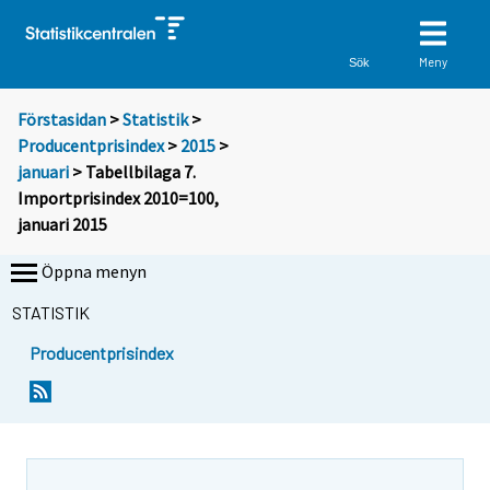
Meny
Sök
Förstasidan
>
Statistik
>
Producentprisindex
>
2015
>
januari
> Tabellbilaga 7.
Importprisindex 2010=100,
januari 2015
Öppna menyn
STATISTIK
Producentprisindex