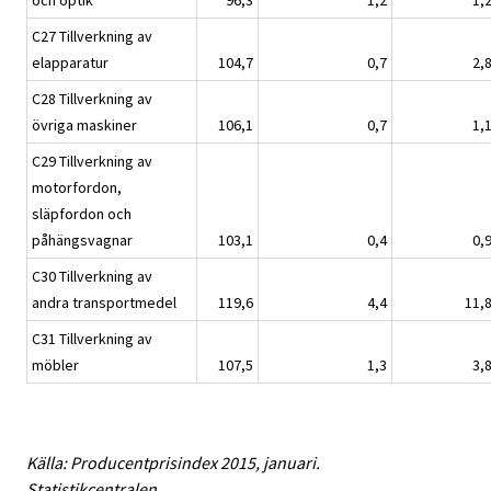
och optik
96,3
1,2
1,
C27 Tillverkning av
elapparatur
104,7
0,7
2,
C28 Tillverkning av
övriga maskiner
106,1
0,7
1,
C29 Tillverkning av
motorfordon,
släpfordon och
påhängsvagnar
103,1
0,4
0,
C30 Tillverkning av
andra transportmedel
119,6
4,4
11,
C31 Tillverkning av
möbler
107,5
1,3
3,
Källa: Producentprisindex 2015, januari.
Statistikcentralen