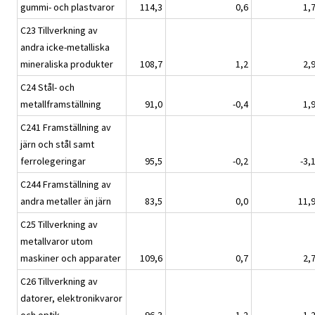
gummi- och plastvaror
114,3
0,6
1,
C23 Tillverkning av
andra icke-metalliska
mineraliska produkter
108,7
1,2
2,
C24 Stål- och
metallframställning
91,0
-0,4
1,
C241 Framställning av
järn och stål samt
ferrolegeringar
95,5
-0,2
-3,
C244 Framställning av
andra metaller än järn
83,5
0,0
11,
C25 Tillverkning av
metallvaror utom
maskiner och apparater
109,6
0,7
2,
C26 Tillverkning av
datorer, elektronikvaror