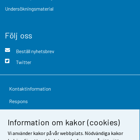
Undersökningsmaterial
Följ oss
Beställ nyhetsbrev
Twitter
Kontaktinformation
Respons
Användarvillkor
Information om kakor (cookies)
Dataskydd
Vi använder kakor på vår webbplats. Nödvändiga kakor
Tillgänglighet