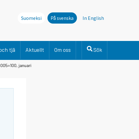
Suomeksi
På svenska
In English
och tjä
Aktuellt
Om oss
Sök
005=100, januari