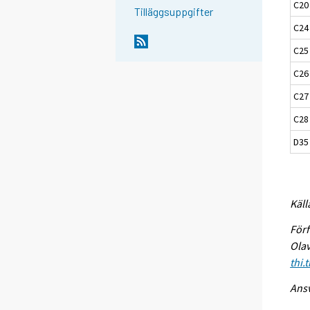
C20
Tilläggsuppgifter
C24 
C25
C26 
C27 
C28 
D35 
Käll
Förf
Olav
thi.
Ansv