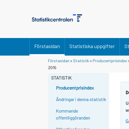
Förstasidan
Statistiska uppgifter
St
Förstasidan
>
Statistik
>
Producentprisindex
2015
STATISTIK
Producentprisindex
D
Ändringar i denna statistik
U
w
Kommande
offentliggöranden
G