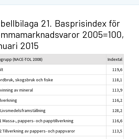
bellbilaga 21. Basprisindex för
emmamarknadsvaror 2005=100,
nuari 2015
ugrupp (NACE-TOL 2008)
Indextal
lt
119,6
ordbruk, skogsbruk och fiske
118,1
vinning av mineral
113,9
llverkning
116,2
 Livsmedelsframställning
128,2
1 Massa-, pappers- och papptillverkning
116,6
2 Tillverkning av pappers- och pappvaror
113,5