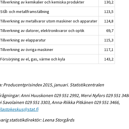
 Tillverkning av kemikalier och kemiska produkter
130,2
Stål- och metallframställning
123,5
 Tillverkning av metallvaror utom maskiner och apparater
124,8
Tillverkning av datorer, elektronikvaror och optik
69,7
Tillverkning av elapparatur
115,3
Tillverkning av övriga maskiner
117,1
Försörjning av el, gas, värme och kyla
143,2
a: Producentprisindex 2015, januari. Statistikcentralen
rågningar: Anni Huuskonen 029 551 2992, Mervi Nyfors 029 551 348
i Savolainen 029 551 3303, Anna-Riikka Pitkänen 029 551 3466,
tilastokeskus@stat.fi
arig statistikdirektör: Leena Storgårds