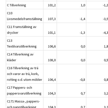
C Tillverkning
101,2
1,0
-1,
C10
Livsmedelsframställning
107,3
-1,4
-3,
C11 Framställning av
drycker
101,1
-1,3
-4,
C13
Textilvarutillverkning
106,6
0,0
1,
C14 Tillverkning av
kläder
108,0
0,0
0,
C16 Tillverkning av trä
och varor av trä, kork,
rotting o.d. utom möbler
106,4
-0,8
0,
C17 Pappers- och
pappersvarutillverkning
104,3
0,7
3,
C171 Massa-, pappers-
och papptillverkning
104,3
0,7
3,