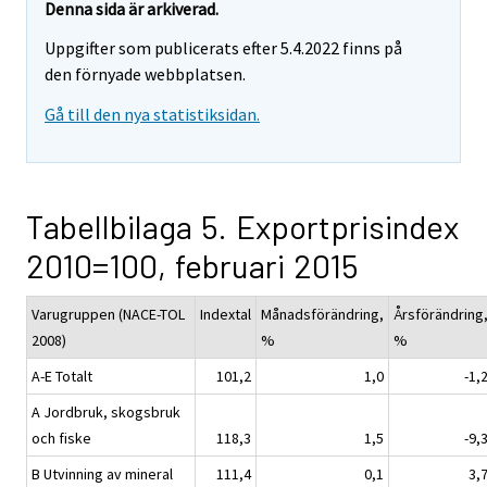
Denna sida är arkiverad.
Uppgifter som publicerats efter 5.4.2022 finns på
den förnyade webbplatsen.
Gå till den nya statistiksidan.
Tabellbilaga 5. Exportprisindex
2010=100, februari 2015
Varugruppen (NACE-TOL
Indextal
Månadsförändring,
Årsförändring
2008)
%
%
A-E Totalt
101,2
1,0
-1,
A Jordbruk, skogsbruk
och fiske
118,3
1,5
-9,
B Utvinning av mineral
111,4
0,1
3,