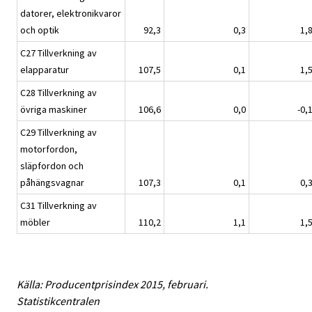
datorer, elektronikvaror
och optik
92,3
0,3
1,
C27 Tillverkning av
elapparatur
107,5
0,1
1,
C28 Tillverkning av
övriga maskiner
106,6
0,0
-0,
C29 Tillverkning av
motorfordon,
släpfordon och
påhängsvagnar
107,3
0,1
0,
C31 Tillverkning av
möbler
110,2
1,1
1,
Källa: Producentprisindex 2015, februari.
Statistikcentralen