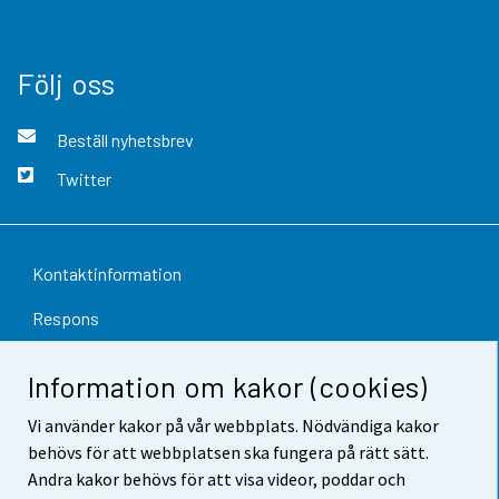
Följ oss
Beställ nyhetsbrev
Twitter
Kontaktinformation
Respons
Användarvillkor
Information om kakor (cookies)
Dataskydd
Vi använder kakor på vår webbplats. Nödvändiga kakor
behövs för att webbplatsen ska fungera på rätt sätt.
Tillgänglighet
Andra kakor behövs för att visa videor, poddar och
Information om webbplatsen