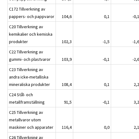
C172 Tillverkning av
pappers- och pappvaror
104,6
0,1
-0,
C20 Tillverkning av
kemikalier och kemiska
produkter
102,3
-1,5
-1,
C22 Tillverkning av
gummi- och plastvaror
103,9
-0,1
-2,
C23 Tillverkning av
andra icke-metalliska
mineraliska produkter
108,4
0,1
2,
C24 Stål- och
metallframställning
91,5
-0,1
3,
C25 Tillverkning av
metallvaror utom
maskiner och apparater
116,4
0,0
2,
C26 Tillverkning av