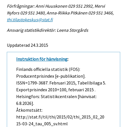
Förfrågningar: Anni Huuskonen 029 551 2992, Mervi
Nyfors 029 551 3480, Anna-Riikka Pitkänen 029 551 3466,
thi.tilastokeskus@stat.fi
Ansvarig statistikdirektör: Leena Storgårds
Uppdaterad 24.3.2015
Instruktion för hänvisning
:
Finlands officiella statistik (FOS):
Producentprisindex [e-publikation].
ISSN=1799-3687.
Februari
2015, Tabellbilaga 5.
Exportprisindex 2010=100, februari 2015 .
Helsingfors: Statistikcentralen [hänvisat:
6.8.2026].
Åtkomstsätt:
http://stat.fi/til/thi/2015/02/thi_2015_02_20
15-03-24_tau_005_sv.html