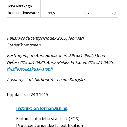
Icke varaktiga
konsumtionsvaror
99,5
-0,7
-2,1
Källa: Producentprisindex 2015, februari.
Statistikcentralen
Förfrågningar: Anni Huuskonen 029 551 2992, Mervi
Nyfors 029 551 3480, Anna-Riikka Pitkänen 029 551 3466,
thi.tilastokeskus@stat.fi
Ansvarig statistikdirektör: Leena Storgårds
Uppdaterad 24.3.2015
Instruktion för hänvisning
:
Finlands officiella statistik (FOS):
Producentprisindex [e-publikation].