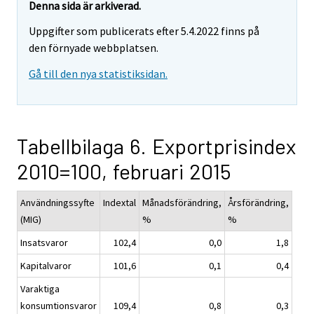
Denna sida är arkiverad.
Uppgifter som publicerats efter 5.4.2022 finns på
den förnyade webbplatsen.
Gå till den nya statistiksidan.
Tabellbilaga 6. Exportprisindex
2010=100, februari 2015
Användningssyfte
Indextal
Månadsförändring,
Årsförändring,
(MIG)
%
%
Insatsvaror
102,4
0,0
1,8
Kapitalvaror
101,6
0,1
0,4
Varaktiga
konsumtionsvaror
109,4
0,8
0,3