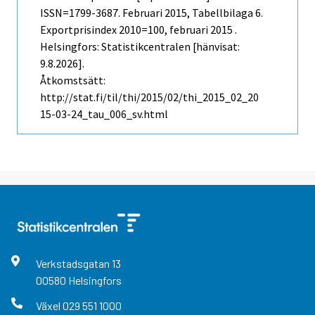
ISSN=1799-3687.
Februari
2015, Tabellbilaga 6.
Exportprisindex 2010=100, februari 2015 .
Helsingfors: Statistikcentralen [hänvisat:
9.8.2026].
Åtkomstsätt:
http://stat.fi/til/thi/2015/02/thi_2015_02_20
15-03-24_tau_006_sv.html
Verkstadsgatan
13
00580
Helsingfors
Växel
029 551 1000