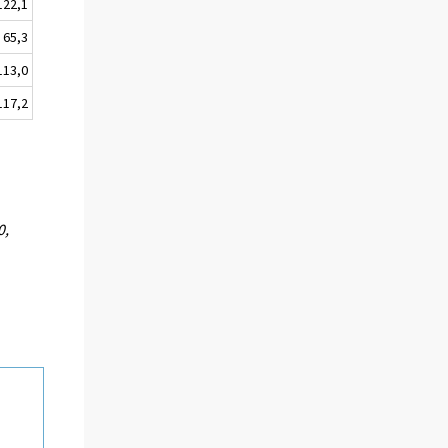
122,1
65,3
113,0
117,2
0,