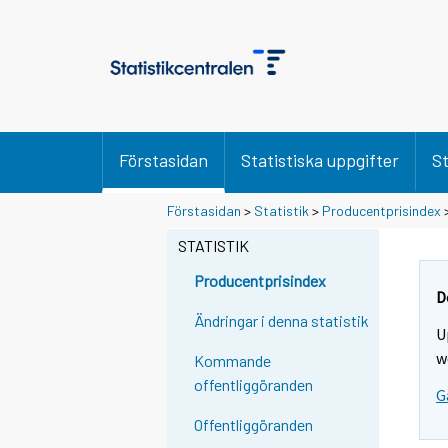
Förstasidan
Statistiska uppgifter
St
Förstasidan
>
Statistik
>
Producentprisindex
STATISTIK
Producentprisindex
D
Ändringar i denna statistik
U
w
Kommande
offentliggöranden
G
Offentliggöranden