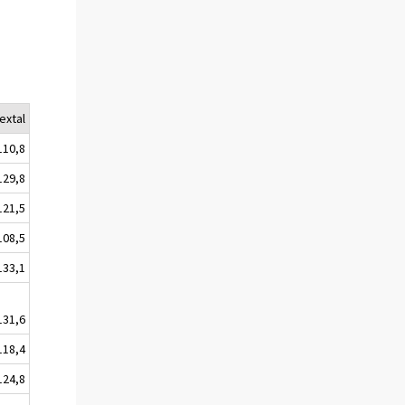
extal
110,8
129,8
121,5
108,5
133,1
131,6
118,4
124,8