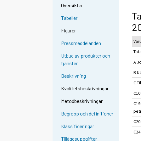
Översikter
Ta
Tabeller
20
Figurer
Var
Pressmeddelanden
Tota
Utbud av produkter och
A J
tjänster
B Ut
Beskrivning
C Ti
Kvalitetsbeskrivningar
C10
Metodbeskrivningar
C19
pet
Begrepp och definitioner
C20
Klassificeringar
C24 
Tilläggsuppgifter