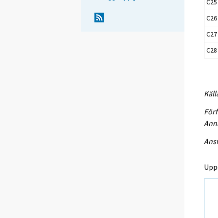
C25
C26 
C27 
C28 
Käll
Förf
Anna
Ansv
Upp