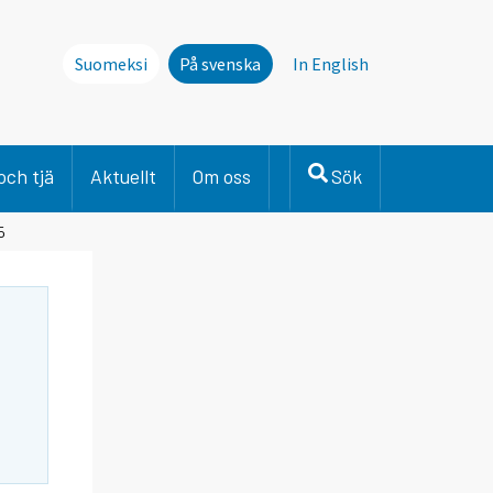
Suomeksi
På svenska
In English
och tjä
Aktuellt
Om oss
Sök
5