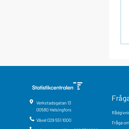
Fråg
Verkstadsgatan
13
00580
Helsingfors
Rådgivni
Växel
029 551 1000
Fråga om