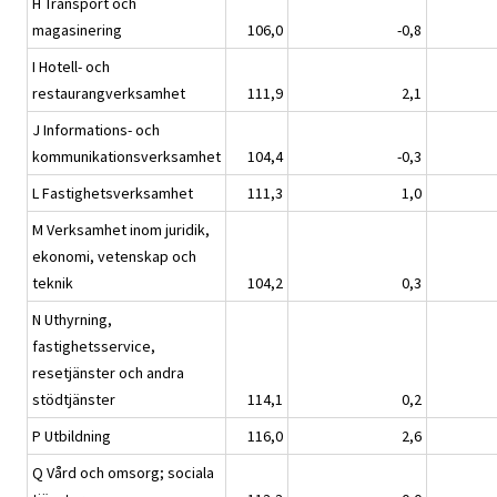
H Transport och
magasinering
106,0
-0,8
I Hotell- och
restaurangverksamhet
111,9
2,1
J Informations- och
kommunikationsverksamhet
104,4
-0,3
L Fastighetsverksamhet
111,3
1,0
M Verksamhet inom juridik,
ekonomi, vetenskap och
teknik
104,2
0,3
N Uthyrning,
fastighetsservice,
resetjänster och andra
stödtjänster
114,1
0,2
P Utbildning
116,0
2,6
Q Vård och omsorg; sociala