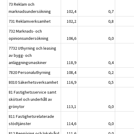
73 Reklam och
marknadsundersökning
102,4
0,7
731 Reklamverksamhet
102,2
0,8
732 Marknads- och
opinionsundersökning
106,6
0,0
7732 Uthyrning och leasing
av bygg- och
anläggningsmaskiner
118,9
0,4
7820 Personaluthyrning
108,4
0,2
8010 Säkerhetsverksamhet
116,9
0,5
81 Fastighetsservice samt
skötsel och underhåll av
grönytor
113,1
0,0
811 Fastighetsrelaterade
stödtjänster
114,6
0,0
812 Rengöring och lokalvård
111,6
0,0