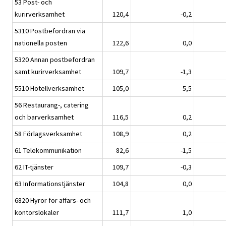
53 Post- och
kurirverksamhet
120,4
-0,2
5310 Postbefordran via
nationella posten
122,6
0,0
5320 Annan postbefordran
samt kurirverksamhet
109,7
-1,3
5510 Hotellverksamhet
105,0
5,5
56 Restaurang-, catering
och barverksamhet
116,5
0,2
58 Förlagsverksamhet
108,9
0,2
61 Telekommunikation
82,6
-1,5
62 IT-tjänster
109,7
-0,3
63 Informationstjänster
104,8
0,0
6820 Hyror för affärs- och
kontorslokaler
111,7
1,0