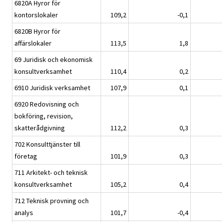
6820A Hyror för
kontorslokaler
109,2
-0,1
6820B Hyror för
affärslokaler
113,5
1,8
69 Juridisk och ekonomisk
konsultverksamhet
110,4
0,2
6910 Juridisk verksamhet
107,9
0,1
6920 Redovisning och
bokföring, revision,
skatterådgivning
112,2
0,3
702 Konsulttjänster till
företag
101,9
0,3
711 Arkitekt- och teknisk
konsultverksamhet
105,2
0,4
712 Teknisk provning och
analys
101,7
-0,4