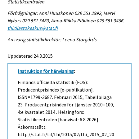
Statistikcentralen
Förfrågningar: Anni Huuskonen 029 551 2992, Mervi
Nyfors 029 551 3480, Anna-Riikka Pitkänen 029 551 3466,
thi.tilastokeskus@stat.fi
Ansvarig statistikdirektör: Leena Storgårds
Uppdaterad 24.3.2015
Instruktion för hänvisning
:
Finlands officiella statistik (FOS):
Producentprisindex [e-publikation].
ISSN=1799-3687.
Februari
2015, Tabellbilaga
23. Producentprisindex för tjänster 2010=100,
4:e kvartalet 2014 . Helsingfors:
Statistikcentralen [hänvisat: 6.8.2026].
Åtkomstsätt:
http://stat.fi/til/thi/2015/02/thi_2015_02_20