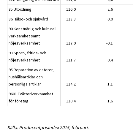
85 Utbildning
116,0
2,6
86 Hälso- och sjukvård
113,3
0,0
90 Konstnärlig och kulturell
verksamhet samt
nöjesverksamhet
117,0
-0,1
93 Sport-, fritids- och
nöjesverksamhet
111,7
0,4
95 Reparation av datorer,
hushållsartiklar och
personliga artiklar
114,2
1,1
9601 Tvätteriverksamhet
för företag
110,4
1,6
Källa: Producentprisindex 2015, februari.