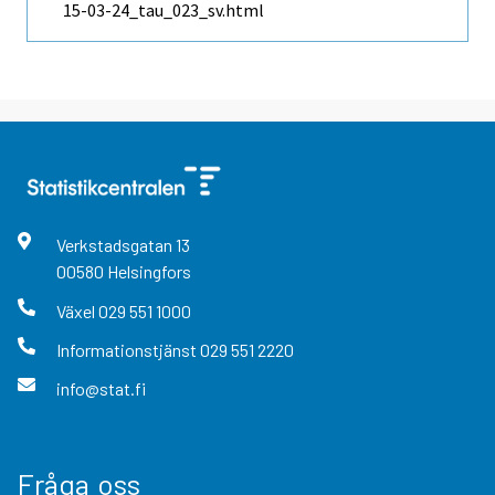
15-03-24_tau_023_sv.html
Verkstadsgatan
13
00580
Helsingfors
Växel
029 551 1000
Informationstjänst
029 551 2220
info@stat.fi
Fråga oss