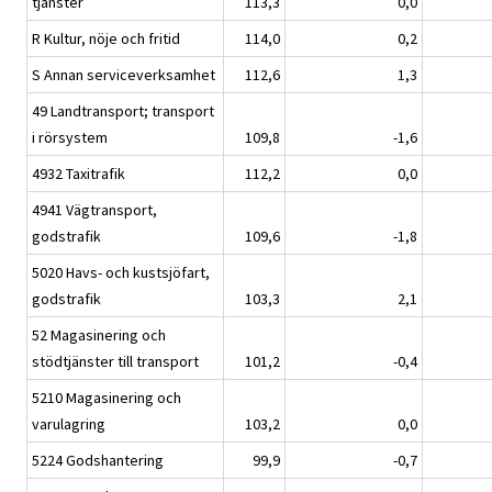
tjänster
113,3
0,0
R Kultur, nöje och fritid
114,0
0,2
S Annan serviceverksamhet
112,6
1,3
49 Landtransport; transport
i rörsystem
109,8
-1,6
4932 Taxitrafik
112,2
0,0
4941 Vägtransport,
godstrafik
109,6
-1,8
5020 Havs- och kustsjöfart,
godstrafik
103,3
2,1
52 Magasinering och
stödtjänster till transport
101,2
-0,4
5210 Magasinering och
varulagring
103,2
0,0
5224 Godshantering
99,9
-0,7