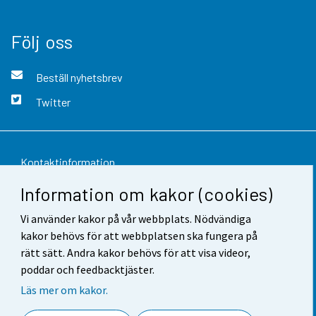
Följ oss
Beställ nyhetsbrev
Twitter
Kontaktinformation
Information om kakor (cookies)
Respons
Vi använder kakor på vår webbplats. Nödvändiga
Användarvillkor
kakor behövs för att webbplatsen ska fungera på
Dataskydd
rätt sätt. Andra kakor behövs för att visa videor,
poddar och feedbacktjäster.
Tillgänglighet
Läs mer om kakor.
Information om webbplatsen