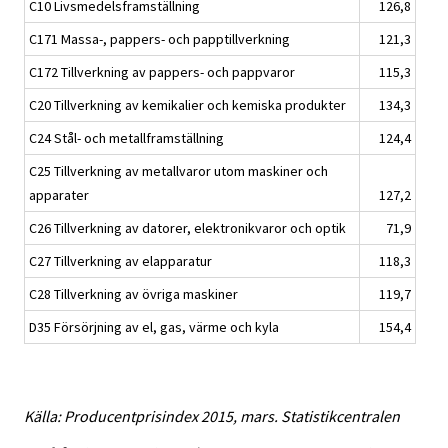
C10 Livsmedelsframställning
126,8
C171 Massa-, pappers- och papptillverkning
121,3
C172 Tillverkning av pappers- och pappvaror
115,3
C20 Tillverkning av kemikalier och kemiska produkter
134,3
C24 Stål- och metallframställning
124,4
C25 Tillverkning av metallvaror utom maskiner och
apparater
127,2
C26 Tillverkning av datorer, elektronikvaror och optik
71,9
C27 Tillverkning av elapparatur
118,3
C28 Tillverkning av övriga maskiner
119,7
D35 Försörjning av el, gas, värme och kyla
154,4
Källa: Producentprisindex 2015, mars. Statistikcentralen