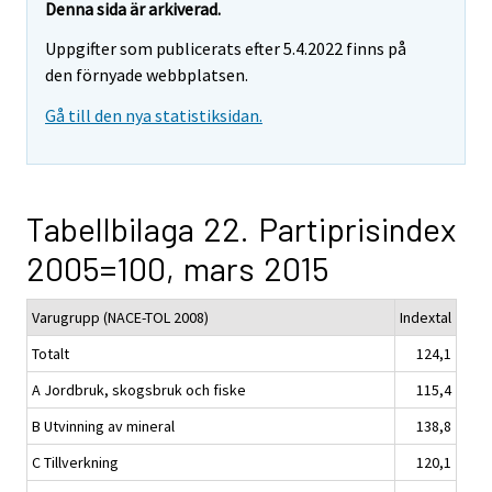
Denna sida är arkiverad.
Uppgifter som publicerats efter 5.4.2022 finns på
den förnyade webbplatsen.
Gå till den nya statistiksidan.
Tabellbilaga 22. Partiprisindex
2005=100, mars 2015
Varugrupp (NACE-TOL 2008)
Indextal
Totalt
124,1
A Jordbruk, skogsbruk och fiske
115,4
B Utvinning av mineral
138,8
C Tillverkning
120,1